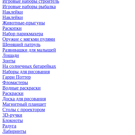
Игровые наборы строитель
Игровые наборы рыбалка
Наклейки
Наклейки
Животные-прыгуны
Раскопки
Набор парикмахера
Оружие с мягкми пулями
Щенящий патруль
Развивашки для малышей
Лошади
Зонты
На солнечных батарейках
Наборы для рисования
Гарри Поттер
Фломастеры
Водные раскраски
Раскраски
Доска для рисования
Магнитный планшет
Столы с проектором
3D-ручки
Блокноты
Радуга
Лабиринты