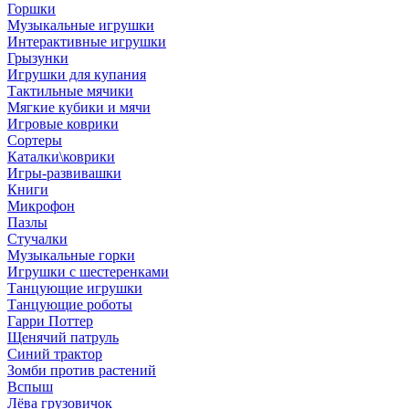
Горшки
Музыкальные игрушки
Интерактивные игрушки
Грызунки
Игрушки для купания
Тактильные мячики
Мягкие кубики и мячи
Игровые коврики
Сортеры
Каталки\коврики
Игры-развивашки
Книги
Микрофон
Пазлы
Стучалки
Музыкальные горки
Игрушки с шестеренками
Танцующие игрушки
Танцующие роботы
Гарри Поттер
Щенячий патруль
Синий трактор
Зомби против растений
Вспыш
Лёва грузовичок