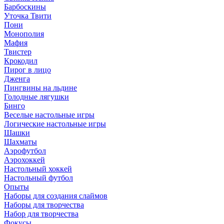
Барбоскины
Уточка Твити
Пони
Монополия
Мафия
Твистер
Крокодил
Пирог в лицо
Дженга
Пингвины на льдине
Голодные лягушки
Бинго
Веселые настольные игры
Логические настольные игры
Шашки
Шахматы
Аэрофутбол
Аэрохоккей
Настольный хоккей
Настольный футбол
Опыты
Наборы для создания слаймов
Наборы для творчества
Набор для творчества
Фокусы