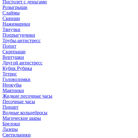
Пистолет с деньгами
Розыгрыши
Слаймы
Сквиши
Нажимарики
Тянучки
Попрыгунчики
Трубы-антистресс
Попит
Скрепыши
Вертушки
Другой антистресс
Кубик Рубика
Тетрис
Головоломки
Неокубы
Маятники
Жидкие песочные часы
Песочные часы
Пинарт
Водные кольцебросы
Магические шары
Брелоки
Лазеры
Светильники