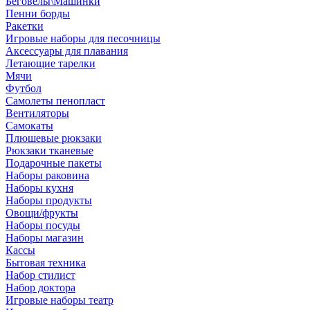
Беговелы\Машинки
Пенни борды
Ракетки
Игровые наборы для песочницы
Аксессуары для плавания
Летающие тарелки
Мячи
Футбол
Самолеты пенопласт
Вентиляторы
Самокаты
Плюшевые рюкзаки
Рюкзаки тканевые
Подарочные пакеты
Наборы раковина
Наборы кухня
Наборы продукты
Овощи/фрукты
Наборы посуды
Наборы магазин
Кассы
Бытовая техника
Набор стилист
Набор доктора
Игровые наборы театр