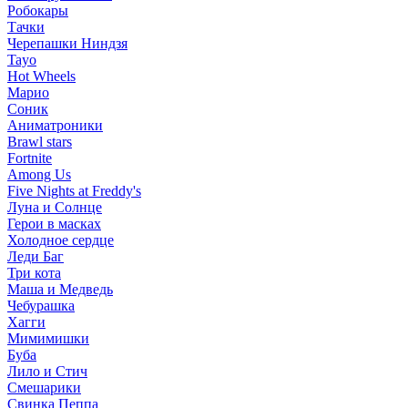
Робокары
Тачки
Черепашки Ниндзя
Tayo
Hot Wheels
Марио
Соник
Аниматроники
Brawl stars
Fortnite
Among Us
Five Nights at Freddy's
Луна и Солнце
Герои в масках
Холодное сердце
Леди Баг
Три кота
Маша и Медведь
Чебурашка
Хагги
Мимимишки
Буба
Лило и Стич
Смешарики
Свинка Пеппа