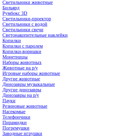
Светильники животные
Бильярд
Румбокс 3D
Светильники-проектор
Светильники с водой
Светильники свечи
Светонакопительные наклейки
Копилки
Копилки с паролем
Копилки-воришки
Монетницы
Наборы животных
Животные на р/у
Игровые наборы животные
Другие животные
Динозавры музыкальные
Другие динозавры
Динозавры на р/у
Пауки
Резиновые животные
Насекомые
Телефончики
Пирамидки
Погремушки
Заводные игрушки