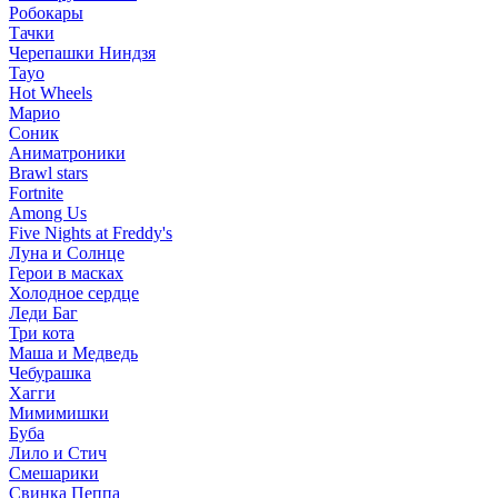
Робокары
Тачки
Черепашки Ниндзя
Tayo
Hot Wheels
Марио
Соник
Аниматроники
Brawl stars
Fortnite
Among Us
Five Nights at Freddy's
Луна и Солнце
Герои в масках
Холодное сердце
Леди Баг
Три кота
Маша и Медведь
Чебурашка
Хагги
Мимимишки
Буба
Лило и Стич
Смешарики
Свинка Пеппа