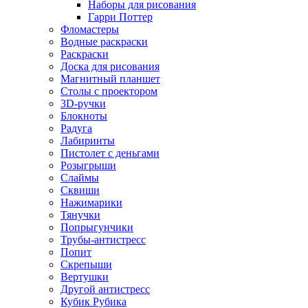
Наборы для рисования
Гарри Поттер
Фломастеры
Водные раскраски
Раскраски
Доска для рисования
Магнитный планшет
Столы с проектором
3D-ручки
Блокноты
Радуга
Лабиринты
Пистолет с деньгами
Розыгрыши
Слаймы
Сквиши
Нажимарики
Тянучки
Попрыгунчики
Трубы-антистресс
Попит
Скрепыши
Вертушки
Другой антистресс
Кубик Рубика