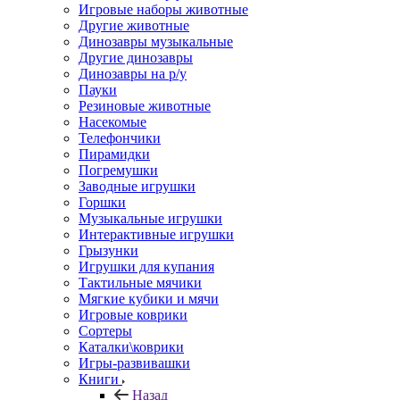
Игровые наборы животные
Другие животные
Динозавры музыкальные
Другие динозавры
Динозавры на р/у
Пауки
Резиновые животные
Насекомые
Телефончики
Пирамидки
Погремушки
Заводные игрушки
Горшки
Музыкальные игрушки
Интерактивные игрушки
Грызунки
Игрушки для купания
Тактильные мячики
Мягкие кубики и мячи
Игровые коврики
Сортеры
Каталки\коврики
Игры-развивашки
Книги
Назад