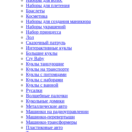
Наборы для волос
Наборы для плетения
Браслеты
Косметика
Наборы для создания маникюра
Наборы украшений
Набор принцесса
Лол
Сказочный патруль
Интерактивные куклы
Большие куклы
Cry Baby
Куклы танцующие
Куклы на транспорте
Куклы с питомцами
Куклы с наборами
Куклы с ванной
Русалки
Волшебные палочки
Кукольные домики
Металлические авто
Машинки на радиоуправлении
Машинки-перевертыши
Машинки-трансформеры
Пластиковые авто