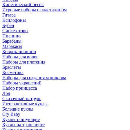
Кинетический песок
Игровые наборы с пластилином
Гитара
Ксилофоны
Бубен
Синтезаторы
Пианино
Барабаны
Маракасы
Коврик-пианино
Наборы для волос
Наборы для плетения
Браслеты
Косметика
Наборы для создания маникюра
Наборы украшений
Набор принцесса
Лол
Сказочный патруль
Интерактивные куклы
Большие куклы
Cry Baby
Куклы танцующие
Куклы на транспорте
Куклы с питомцами