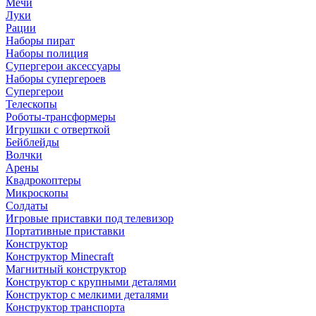
Мечи
Луки
Рации
Наборы пират
Наборы полиция
Супергерои аксессуары
Наборы супергероев
Супергерои
Телескопы
Роботы-трансформеры
Игрушки с отверткой
Бейблейды
Волчки
Арены
Квадрокоптеры
Микроскопы
Солдаты
Игровые приставки под телевизор
Портативные приставки
Конструктор
Конструктор Minecraft
Магнитный конструктор
Конструктор с крупными деталями
Конструктор с мелкими деталями
Конструктор транспорта