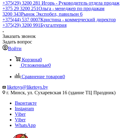
+375(29) 3200 281
Игорь - Руководитель отдела продаж
+З75 29 3200 251
Ольга - менеджер по продажам
3200 343
Рынок Экспобел, павильон 6
+375(44) 537 0007
Кристина - коммерческий директор
+375(29) 3200 991
Бухгалтерия
Заказать звонок
Задать вопрос
Войти
Корзина
0
Отложенные
0
Сравнение товаров
0
liketoys@liketoys.by
г. Минск, ул. Сухаревская 16 (здание ТЦ Праздник)
Вконтакте
Instagram
Viber
Viber
WhatsApp