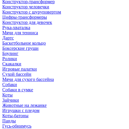
Конструктор-трансформер
Конструктор человечки
Конструктор с шуруповертом
Цифры-трансформеры
Конструктор для девочек
Рука-хваталка
Мячи для тенниса
Дартс
Баскетбольное кольцо
Боксерские груши
Боулинг
Ролики
Скакалки
Игровые палатки
Сухой бассейн
Мячи для сухого бассейна
Собаки
Собаки в сумке
Коты
Зайчики
Животные на лежанке
Игрушки с пледом
Коты-батоны
Панды
Гусь-обнимусь