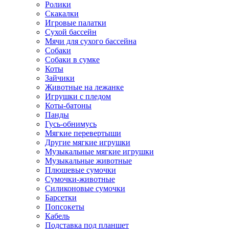
Ролики
Скакалки
Игровые палатки
Сухой бассейн
Мячи для сухого бассейна
Собаки
Собаки в сумке
Коты
Зайчики
Животные на лежанке
Игрушки с пледом
Коты-батоны
Панды
Гусь-обнимусь
Мягкие перевертыши
Другие мягкие игрушки
Музыкальные мягкие игрушки
Музыкальные животные
Плюшевые сумочки
Сумочки-животные
Силиконовые сумочки
Барсетки
Попсокеты
Кабель
Подставка под планшет