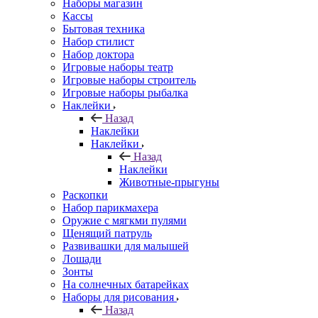
Наборы магазин
Кассы
Бытовая техника
Набор стилист
Набор доктора
Игровые наборы театр
Игровые наборы строитель
Игровые наборы рыбалка
Наклейки
Назад
Наклейки
Наклейки
Назад
Наклейки
Животные-прыгуны
Раскопки
Набор парикмахера
Оружие с мягкми пулями
Щенящий патруль
Развивашки для малышей
Лошади
Зонты
На солнечных батарейках
Наборы для рисования
Назад