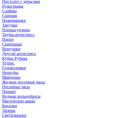
Пистолет с деньгами
Розыгрыши
Слаймы
Сквиши
Нажимарики
Тянучки
Попрыгунчики
Трубы-антистресс
Попит
Скрепыши
Вертушки
Другой антистресс
Кубик Рубика
Тетрис
Головоломки
Неокубы
Маятники
Жидкие песочные часы
Песочные часы
Пинарт
Водные кольцебросы
Магические шары
Брелоки
Лазеры
Светильники