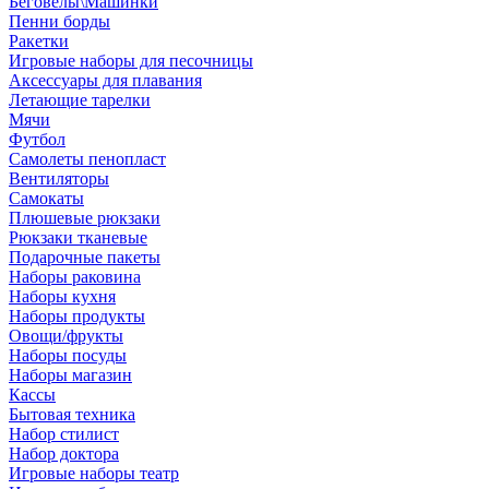
Беговелы\Машинки
Пенни борды
Ракетки
Игровые наборы для песочницы
Аксессуары для плавания
Летающие тарелки
Мячи
Футбол
Самолеты пенопласт
Вентиляторы
Самокаты
Плюшевые рюкзаки
Рюкзаки тканевые
Подарочные пакеты
Наборы раковина
Наборы кухня
Наборы продукты
Овощи/фрукты
Наборы посуды
Наборы магазин
Кассы
Бытовая техника
Набор стилист
Набор доктора
Игровые наборы театр