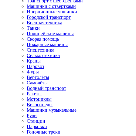
Транспорт с шестеренками
Машинки с отвертками
Инерционные машинки
Городской транспорт
Военная техника
Танки
Полицейские машины
Скорая помощь
Пожарные машины
Спецтехника
Сельхозтехника
Краны
Паровоз
Фуры
Вертолёты
Самолёты
Водный транспорт
Ракеты
Мотоциклы
Велосипеды
Машинки музыкальные
Рули
Станции
Парковки
Гоночные треки