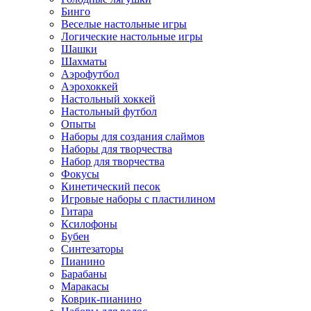
Бинго
Веселые настольные игры
Логические настольные игры
Шашки
Шахматы
Аэрофутбол
Аэрохоккей
Настольный хоккей
Настольный футбол
Опыты
Наборы для создания слаймов
Наборы для творчества
Набор для творчества
Фокусы
Кинетический песок
Игровые наборы с пластилином
Гитара
Ксилофоны
Бубен
Синтезаторы
Пианино
Барабаны
Маракасы
Коврик-пианино