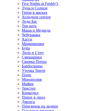
Five Nights at Freddy's
Луна и Солнце
Герои в масках
Холодное сердце
Леди Баг
Три кота
Маша и Медведь
Чебурашка
Хагги
Мимимишки
Буба
Лило и Стич
Смешарики
Свинка Пеппа
Барбоскины
Уточка Твити
Пони
Монополия
Мафия
Твистер
Крокодил
Пирог в лицо
Дженга
Пингвины на льдине
Голодные лягушки