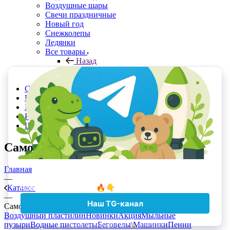
Воздушные шары
Свечи праздничные
Новый год
Снежколепы
Ледянки
Все товары
Назад
Все товары
Планшеты для рисования
Скачать прайс в Excel
Прайс с Отсрочкой
Контакты
Реквизиты
Шоурумы и точки самовывоза
Самокаты
Главная
—
Каталог
—
Самокаты
Воздушный пластилин
Новинки
Акция
Мыльные
пузыри
Водные пистолеты
Беговелы\Машинки
Пенни