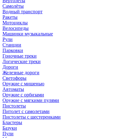
Вертолёты
Самолёты
Водный транспорт
Ракеты
Мотоциклы
Велосипеды
Машинки музыкальные
Рули
Станции
Парковки
Гоночные треки
Логические треки
Дороги
Железные дороги
Светофоры
Оружие с мишенью
Автоматы
Оружие с орбизами
Оружие с мягкими пулями
Пистолеты
Питолет с самолетами
Пистолеты с шестеренками
Бластеры
Базуки
Пули