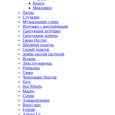
Книги
Микрофон
Пазлы
Стучалки
Музыкальные горки
Игрушки с шестеренками
Танцующие игрушки
Танцующие роботы
Гарри Поттер
Щенячий патруль
Синий трактор
Зомби против растений
Вспыш
Лёва грузовичок
Робокары
Тачки
Черепашки Ниндзя
Tayo
Hot Wheels
Марио
Соник
Аниматроники
Brawl stars
Fortnite
Among Us