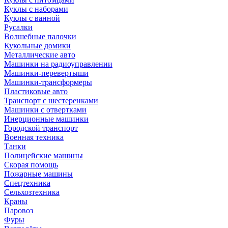
Куклы с наборами
Куклы с ванной
Русалки
Волшебные палочки
Кукольные домики
Металлические авто
Машинки на радиоуправлении
Машинки-перевертыши
Машинки-трансформеры
Пластиковые авто
Транспорт с шестеренками
Машинки с отвертками
Инерционные машинки
Городской транспорт
Военная техника
Танки
Полицейские машины
Скорая помощь
Пожарные машины
Спецтехника
Сельхозтехника
Краны
Паровоз
Фуры