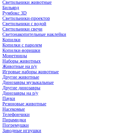
Светильники животные
Бильярд
Румбокс 3D
Светильники-проектор
Светильники с водой
Светильники свечи
Светонакопительные наклейки
Копилки
Копилки с паролем
Копилки-воришки
Монетницы
Наборы животных
Животные на р/у
Игровые наборы животные
Другие животные
Динозавры музыкальные
Другие динозавры
Динозавры на р/у
Пауки
Резиновые животные
Насекомые
Телефончики
Пирамидки
Погремушки
Заводные игрушки