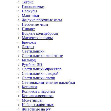
Тетрис
Головоломки
Неокубы
Маятники
Жидкие песочные часы
Песочные часы
Пинарт
Водные кольцебросы
Магические шары
Брелоки
Лазеры
Светильники
Светильники животные
Бильярд
Румбокс 3D
Светильники-проектор
Светильники с водой
Светильники свечи
Светонакопительные наклейки
Копилки
Копилки с паролем
Копилки-воришки
Монетницы
Наборы животных
Животные на р/у