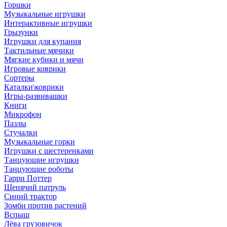
Горшки
Музыкальные игрушки
Интерактивные игрушки
Грызунки
Игрушки для купания
Тактильные мячики
Мягкие кубики и мячи
Игровые коврики
Сортеры
Каталки\коврики
Игры-развивашки
Книги
Микрофон
Пазлы
Стучалки
Музыкальные горки
Игрушки с шестеренками
Танцующие игрушки
Танцующие роботы
Гарри Поттер
Щенячий патруль
Синий трактор
Зомби против растений
Вспыш
Лёва грузовичок