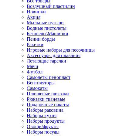
Все товары
Воздушный пластилин
Новинки
Акция
Мыльные пузыри
Водные пистолеты
Беговелы\Машинки
Пенни борды
Ракетки
Игровые наборы для песочницы
Аксессуары для плавания
Летающие тарелки
Мячи
Футбол
Самолеты пенопласт
Вентиляторы
Самокаты
Плюшевые рюкзаки
Рюкзаки тканевые
Подарочные пакеты
Наборы раковина
Наборы кухня
Наборы продукты
Овощи/фрукты
Наборы посуды