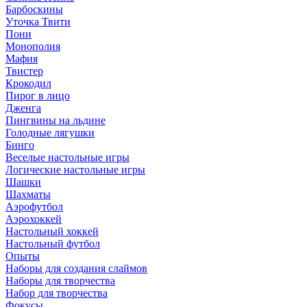
Барбоскины
Уточка Твити
Пони
Монополия
Мафия
Твистер
Крокодил
Пирог в лицо
Дженга
Пингвины на льдине
Голодные лягушки
Бинго
Веселые настольные игры
Логические настольные игры
Шашки
Шахматы
Аэрофутбол
Аэрохоккей
Настольный хоккей
Настольный футбол
Опыты
Наборы для создания слаймов
Наборы для творчества
Набор для творчества
Фокусы