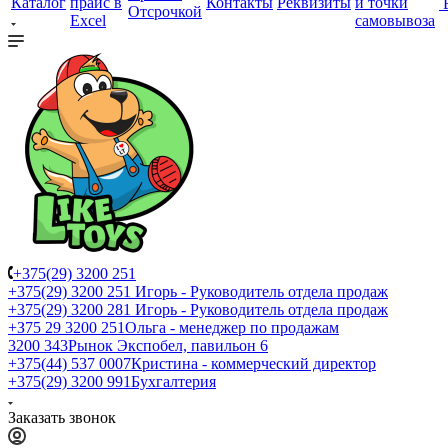
Каталог
прайс в
Контакты
Реквизиты
и точки
Отсрочкой
Excel
самовывоза
+375(29) 3200 251
+375(29) 3200 251
Игорь - Руководитель отдела продаж
+375(29) 3200 281
Игорь - Руководитель отдела продаж
+З75 29 3200 251
Ольга - менеджер по продажам
3200 343
Рынок Экспобел, павильон 6
+375(44) 537 0007
Кристина - коммерческий директор
+375(29) 3200 991
Бухгалтерия
Заказать звонок