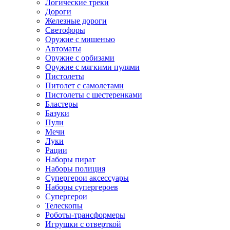
Логические треки
Дороги
Железные дороги
Светофоры
Оружие с мишенью
Автоматы
Оружие с орбизами
Оружие с мягкими пулями
Пистолеты
Питолет с самолетами
Пистолеты с шестеренками
Бластеры
Базуки
Пули
Мечи
Луки
Рации
Наборы пират
Наборы полиция
Супергерои аксессуары
Наборы супергероев
Супергерои
Телескопы
Роботы-трансформеры
Игрушки с отверткой