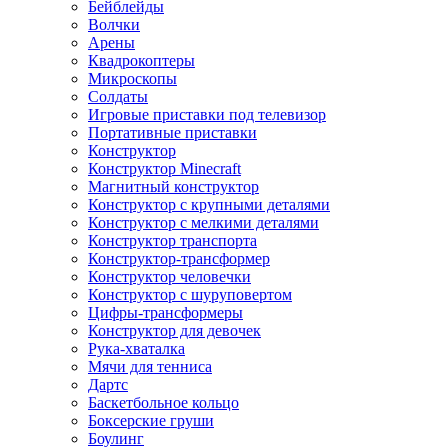
Бейблейды
Волчки
Арены
Квадрокоптеры
Микроскопы
Солдаты
Игровые приставки под телевизор
Портативные приставки
Конструктор
Конструктор Minecraft
Магнитный конструктор
Конструктор с крупными деталями
Конструктор с мелкими деталями
Конструктор транспорта
Конструктор-трансформер
Конструктор человечки
Конструктор с шуруповертом
Цифры-трансформеры
Конструктор для девочек
Рука-хваталка
Мячи для тенниса
Дартс
Баскетбольное кольцо
Боксерские груши
Боулинг