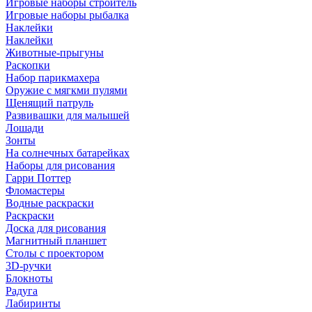
Игровые наборы строитель
Игровые наборы рыбалка
Наклейки
Наклейки
Животные-прыгуны
Раскопки
Набор парикмахера
Оружие с мягкми пулями
Щенящий патруль
Развивашки для малышей
Лошади
Зонты
На солнечных батарейках
Наборы для рисования
Гарри Поттер
Фломастеры
Водные раскраски
Раскраски
Доска для рисования
Магнитный планшет
Столы с проектором
3D-ручки
Блокноты
Радуга
Лабиринты