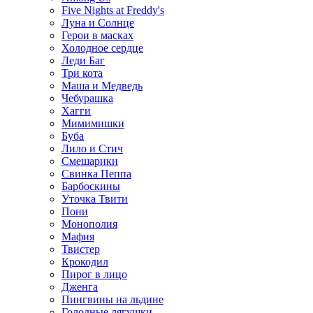
Five Nights at Freddy's
Луна и Солнце
Герои в масках
Холодное сердце
Леди Баг
Три кота
Маша и Медведь
Чебурашка
Хагги
Мимимишки
Буба
Лило и Стич
Смешарики
Свинка Пеппа
Барбоскины
Уточка Твити
Пони
Монополия
Мафия
Твистер
Крокодил
Пирог в лицо
Дженга
Пингвины на льдине
Голодные лягушки