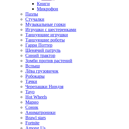
Книги
Микрофон
Пазлы
Стучалки
Музыкальные горки
Игрушки с шестеренками
Танцующие игрушки
Танцующие роботы
Гарри Поттер
Щенячий патруль
Синий трактор
Зомби против растений
Вспыш
Лёва грузовичок
Робокары
Тачки
Черепашки Ниндзя
Tayo
Hot Wheels
Марио
Соник
Аниматроники
Brawl stars
Fortnite
Among Us