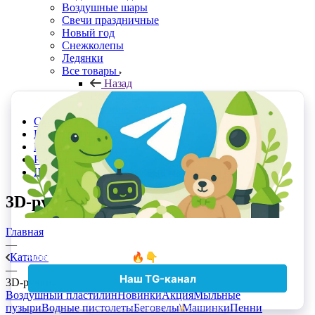
Воздушные шары
Свечи праздничные
Новый год
Снежколепы
Ледянки
Все товары
Назад
Все товары
Планшеты для рисования
Скачать прайс в Excel
Прайс с Отсрочкой
Контакты
Реквизиты
Шоурумы и точки самовывоза
3D-ручки
Главная
—
Каталог
—
3D-ручки
Воздушный пластилин
Новинки
Акция
Мыльные
пузыри
Водные пистолеты
Беговелы\Машинки
Пенни