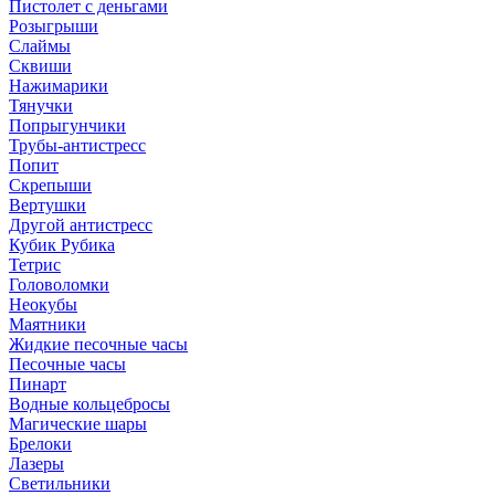
Пистолет с деньгами
Розыгрыши
Слаймы
Сквиши
Нажимарики
Тянучки
Попрыгунчики
Трубы-антистресс
Попит
Скрепыши
Вертушки
Другой антистресс
Кубик Рубика
Тетрис
Головоломки
Неокубы
Маятники
Жидкие песочные часы
Песочные часы
Пинарт
Водные кольцебросы
Магические шары
Брелоки
Лазеры
Светильники