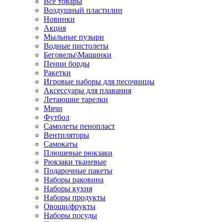
Все товары
Воздушный пластилин
Новинки
Акция
Мыльные пузыри
Водные пистолеты
Беговелы\Машинки
Пенни борды
Ракетки
Игровые наборы для песочницы
Аксессуары для плавания
Летающие тарелки
Мячи
Футбол
Самолеты пенопласт
Вентиляторы
Самокаты
Плюшевые рюкзаки
Рюкзаки тканевые
Подарочные пакеты
Наборы раковина
Наборы кухня
Наборы продукты
Овощи/фрукты
Наборы посуды