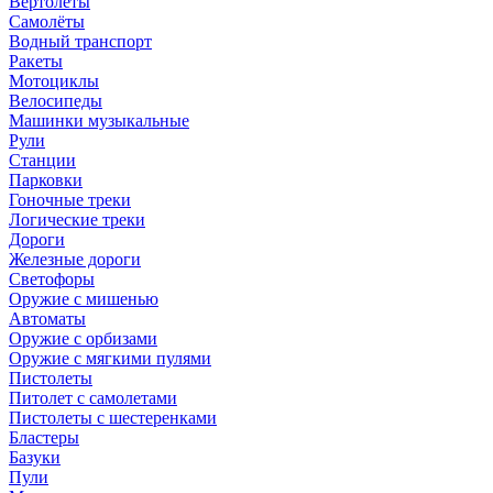
Вертолёты
Самолёты
Водный транспорт
Ракеты
Мотоциклы
Велосипеды
Машинки музыкальные
Рули
Станции
Парковки
Гоночные треки
Логические треки
Дороги
Железные дороги
Светофоры
Оружие с мишенью
Автоматы
Оружие с орбизами
Оружие с мягкими пулями
Пистолеты
Питолет с самолетами
Пистолеты с шестеренками
Бластеры
Базуки
Пули