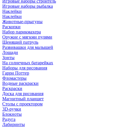
Игровые наборы строитель
Игровые наборы рыбалка
Наклейки
Наклейки
Животные-прыгуны
Раскопки
Набор парикмахера
Оружие с мягкми пулями
Щенящий патруль
Развивашки для малышей
Лошади
Зонты
На солнечных батарейках
Наборы для рисования
Гарри Поттер
Фломастеры
Водные раскраски
Раскраски
Доска для рисования
Магнитный планшет
Столы с проектором
3D-ручки
Блокноты
Радуга
Лабиринты