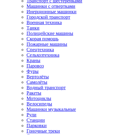
Транспорт с шестеренками
Машинки с отвертками
Инерционные машинки
Городской транспорт
Военная техника
Танки
Полицейские машины
Скорая помощь
Пожарные машины
Спецтехника
Сельхозтехника
Краны
Паровоз
Фуры
Вертолёты
Самолёты
Водный транспорт
Ракеты
Мотоциклы
Велосипеды
Машинки музыкальные
Рули
Станции
Парковки
Гоночные треки