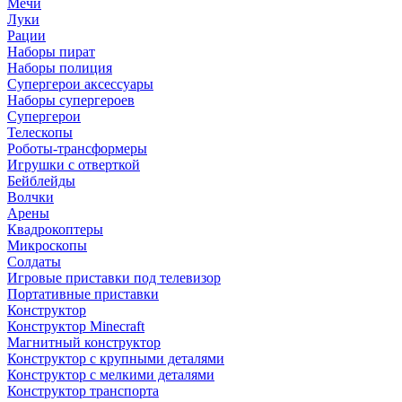
Мечи
Луки
Рации
Наборы пират
Наборы полиция
Супергерои аксессуары
Наборы супергероев
Супергерои
Телескопы
Роботы-трансформеры
Игрушки с отверткой
Бейблейды
Волчки
Арены
Квадрокоптеры
Микроскопы
Солдаты
Игровые приставки под телевизор
Портативные приставки
Конструктор
Конструктор Minecraft
Магнитный конструктор
Конструктор с крупными деталями
Конструктор с мелкими деталями
Конструктор транспорта