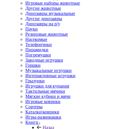
Игровые наборы животные
Другие животные
Динозавры музыкальные
Другие динозавры
Динозавры на р/у
Пауки
Резиновые животные
Насекомые
Телефончики
Пирамидки
Погремушки
Заводные игрушки
Горшки
Музыкальные игрушки
Интерактивные игрушки
Грызунки
Игрушки для купания
Тактильные мячики
Мягкие кубики и мячи
Игровые коврики
Сортеры
Каталки\коврики
Игры-развивашки
Книги
Назад