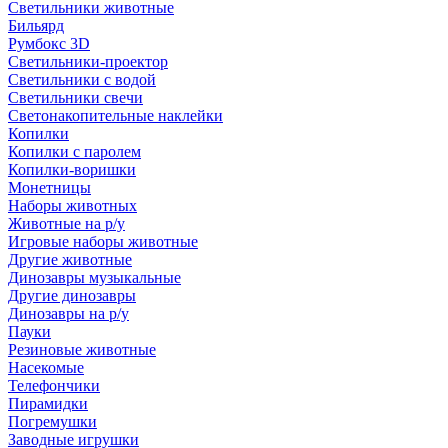
Светильники животные
Бильярд
Румбокс 3D
Светильники-проектор
Светильники с водой
Светильники свечи
Светонакопительные наклейки
Копилки
Копилки с паролем
Копилки-воришки
Монетницы
Наборы животных
Животные на р/у
Игровые наборы животные
Другие животные
Динозавры музыкальные
Другие динозавры
Динозавры на р/у
Пауки
Резиновые животные
Насекомые
Телефончики
Пирамидки
Погремушки
Заводные игрушки