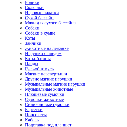
Ролики
Скакалки
Игровые палатки
Сухой бассейн
Мячи для сухого бассейна
Собаки
Собаки в сумке
Коты
Зайчики
Животные на лежанке
Игрушки с пледом
Коты-батоны
Панды
Гусь-обнимусь
Мягкие перевертыши
Другие мягкие игрушки
Музыкальные мягкие игрушки
Музыкальные животные
Плюшевые сумочки
Сумочки-животные
Силиконовые сумочки
Барсетки
Попсокеты
Кабель
Подставка под планшет