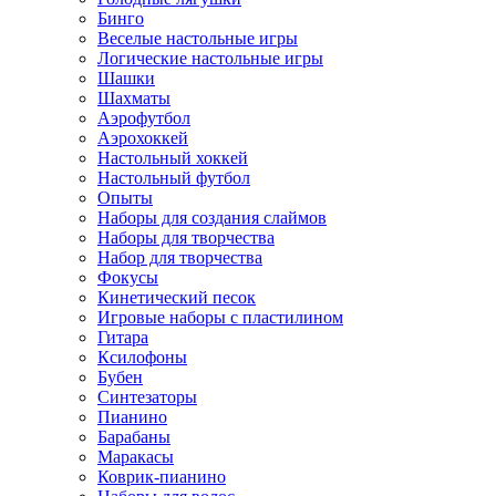
Бинго
Веселые настольные игры
Логические настольные игры
Шашки
Шахматы
Аэрофутбол
Аэрохоккей
Настольный хоккей
Настольный футбол
Опыты
Наборы для создания слаймов
Наборы для творчества
Набор для творчества
Фокусы
Кинетический песок
Игровые наборы с пластилином
Гитара
Ксилофоны
Бубен
Синтезаторы
Пианино
Барабаны
Маракасы
Коврик-пианино