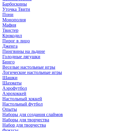
Барбоскины
Уточка Твити
Пони
Монополия
Мафия
Твистер
Крокодил
Пирог в лицо
Дженга
Пингвины на льдине
Голодные лягушки
Бинго
Веселые настольные игры
Логические настольные игры
Шашки
Шахматы
Аэрофутбол
Аэрохоккей
Настольный хоккей
Настольный футбол
Опыты
Наборы для создания слаймов
Наборы для творчества
Набор для творчества
Фокусы