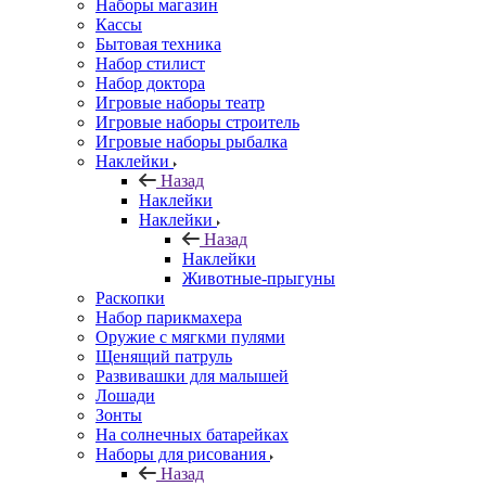
Наборы магазин
Кассы
Бытовая техника
Набор стилист
Набор доктора
Игровые наборы театр
Игровые наборы строитель
Игровые наборы рыбалка
Наклейки
Назад
Наклейки
Наклейки
Назад
Наклейки
Животные-прыгуны
Раскопки
Набор парикмахера
Оружие с мягкми пулями
Щенящий патруль
Развивашки для малышей
Лошади
Зонты
На солнечных батарейках
Наборы для рисования
Назад