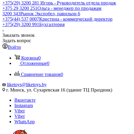
+375(29) 3200 281
Игорь - Руководитель отдела продаж
+З75 29 3200 251
Ольга - менеджер по продажам
3200 343
Рынок Экспобел, павильон 6
+375(44) 537 0007
Кристина - коммерческий директор
+375(29) 3200 991
Бухгалтерия
Заказать звонок
Задать вопрос
Войти
Корзина
0
Отложенные
0
Сравнение товаров
0
liketoys@liketoys.by
г. Минск, ул. Сухаревская 16 (здание ТЦ Праздник)
Вконтакте
Instagram
Viber
Viber
WhatsApp