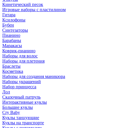
Кинетический песок
Игровые наборы с пластилином
Гитара
Ксилофоны
Бубен
Синтезаторы
Пианино
Барабаны
Маракасы
Коврик-пианино
Наборы для волос
Наборы для плетения
Браслеты
Косметика
Наборы для создания маникюра
Наборы украшений
Набор принцесса
Лол
Сказочный патруль
Интерактивные куклы
Большие куклы
Cry Baby
Куклы танцующие
Куклы на транспорте
Куклы с питомцами