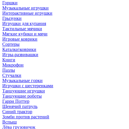
Горшки
Музыкальные игрушки
Интерактивные игрушки
Грызунки
Игрушки для купания
Тактильные мячики
Мягкие кубики и мячи
Игровые коврики
Сортеры
Каталки\коврики
Игры-развивашки
Книги
Микрофон
Пазлы
Стучалки
Музыкальные горки
Игрушки с шестеренками
Танцующие игрушки
Танцующие роботы
Гарри Поттер
Щенячий патруль
Синий трактор
Зомби против растений
Вспыш
Лёва грузовичок