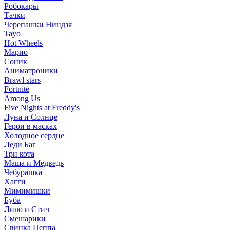
Робокары
Тачки
Черепашки Ниндзя
Tayo
Hot Wheels
Марио
Соник
Аниматроники
Brawl stars
Fortnite
Among Us
Five Nights at Freddy's
Луна и Солнце
Герои в масках
Холодное сердце
Леди Баг
Три кота
Маша и Медведь
Чебурашка
Хагги
Мимимишки
Буба
Лило и Стич
Смешарики
Свинка Пеппа