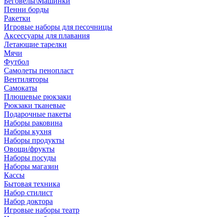
Беговелы\Машинки
Пенни борды
Ракетки
Игровые наборы для песочницы
Аксессуары для плавания
Летающие тарелки
Мячи
Футбол
Самолеты пенопласт
Вентиляторы
Самокаты
Плюшевые рюкзаки
Рюкзаки тканевые
Подарочные пакеты
Наборы раковина
Наборы кухня
Наборы продукты
Овощи/фрукты
Наборы посуды
Наборы магазин
Кассы
Бытовая техника
Набор стилист
Набор доктора
Игровые наборы театр