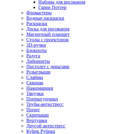
Наборы для рисования
Гарри Поттер
Фломастеры
Водные раскраски
Раскраски
Доска для рисования
Магнитный планшет
Столы с проектором
3D-ручки
Блокноты
Радуга
Лабиринты
Пистолет с деньгами
Розыгрыши
Слаймы
Сквиши
Нажимарики
Тянучки
Попрыгунчики
Трубы-антистресс
Попит
Скрепыши
Вертушки
Другой антистресс
Кубик Рубика