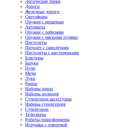
Логические треки
Дороги
Железные дороги
Светофоры
Оружие с мишенью
Автоматы
Оружие с орбизами
Оружие с мягкими пулями
Пистолеты
Питолет с самолетами
Пистолеты с шестеренками
Бластеры
Базуки
Пули
Мечи
Луки
Рации
Наборы пират
Наборы полиция
Супергерои аксессуары
Наборы супергероев
Супергерои
Телескопы
Роботы-трансформеры
Игрушки с отверткой