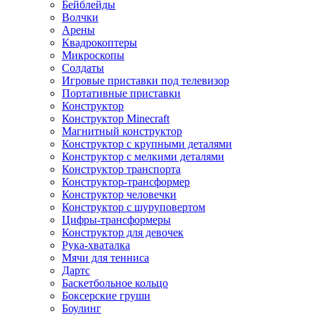
Бейблейды
Волчки
Арены
Квадрокоптеры
Микроскопы
Солдаты
Игровые приставки под телевизор
Портативные приставки
Конструктор
Конструктор Minecraft
Магнитный конструктор
Конструктор с крупными деталями
Конструктор с мелкими деталями
Конструктор транспорта
Конструктор-трансформер
Конструктор человечки
Конструктор с шуруповертом
Цифры-трансформеры
Конструктор для девочек
Рука-хваталка
Мячи для тенниса
Дартс
Баскетбольное кольцо
Боксерские груши
Боулинг