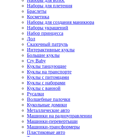
Наборы для волос
Наборы для плетения
Браслеты
Косметика
Наборы для создания маникюра
Наборы украшений
Набор принцесса
Лол
Сказочный патруль
Интерактивные куклы
Большие куклы
Cry Baby
Куклы танцующие
Куклы на транспорте
Куклы с питомцами
Куклы с наборами
Куклы с ванной
Русалки
Волшебные палочки
Кукольные домики
Металлические авто
Машинки на радиоуправлении
Машинки-перевертыши
Машинки-трансформеры
Пластиковые авто