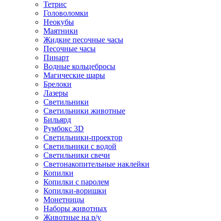
Тетрис
Головоломки
Неокубы
Маятники
Жидкие песочные часы
Песочные часы
Пинарт
Водные кольцебросы
Магические шары
Брелоки
Лазеры
Светильники
Светильники животные
Бильярд
Румбокс 3D
Светильники-проектор
Светильники с водой
Светильники свечи
Светонакопительные наклейки
Копилки
Копилки с паролем
Копилки-воришки
Монетницы
Наборы животных
Животные на р/у