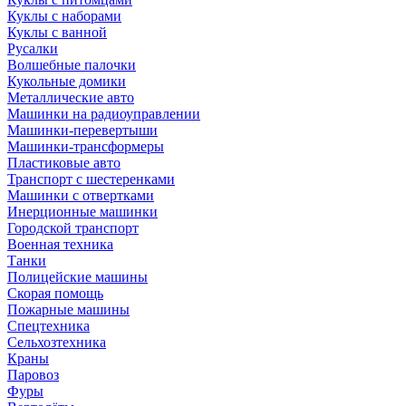
Куклы с наборами
Куклы с ванной
Русалки
Волшебные палочки
Кукольные домики
Металлические авто
Машинки на радиоуправлении
Машинки-перевертыши
Машинки-трансформеры
Пластиковые авто
Транспорт с шестеренками
Машинки с отвертками
Инерционные машинки
Городской транспорт
Военная техника
Танки
Полицейские машины
Скорая помощь
Пожарные машины
Спецтехника
Сельхозтехника
Краны
Паровоз
Фуры