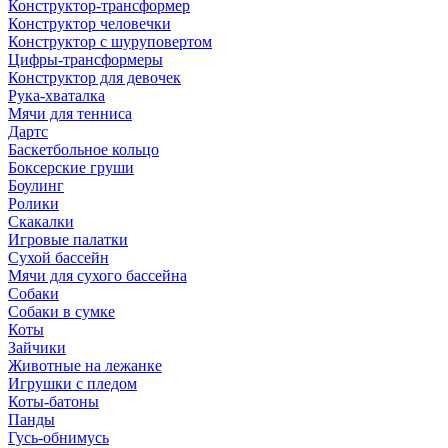
Конструктор-трансформер
Конструктор человечки
Конструктор с шуруповертом
Цифры-трансформеры
Конструктор для девочек
Рука-хваталка
Мячи для тенниса
Дартс
Баскетбольное кольцо
Боксерские груши
Боулинг
Ролики
Скакалки
Игровые палатки
Сухой бассейн
Мячи для сухого бассейна
Собаки
Собаки в сумке
Коты
Зайчики
Животные на лежанке
Игрушки с пледом
Коты-батоны
Панды
Гусь-обнимусь