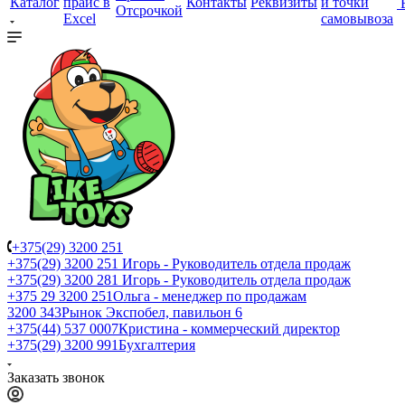
Каталог
прайс в
Контакты
Реквизиты
и точки
Отсрочкой
Excel
самовывоза
+375(29) 3200 251
+375(29) 3200 251
Игорь - Руководитель отдела продаж
+375(29) 3200 281
Игорь - Руководитель отдела продаж
+З75 29 3200 251
Ольга - менеджер по продажам
3200 343
Рынок Экспобел, павильон 6
+375(44) 537 0007
Кристина - коммерческий директор
+375(29) 3200 991
Бухгалтерия
Заказать звонок