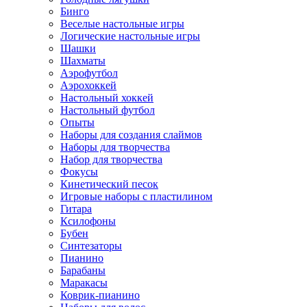
Бинго
Веселые настольные игры
Логические настольные игры
Шашки
Шахматы
Аэрофутбол
Аэрохоккей
Настольный хоккей
Настольный футбол
Опыты
Наборы для создания слаймов
Наборы для творчества
Набор для творчества
Фокусы
Кинетический песок
Игровые наборы с пластилином
Гитара
Ксилофоны
Бубен
Синтезаторы
Пианино
Барабаны
Маракасы
Коврик-пианино