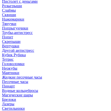
Пистолет с деньгами
Розыгрыши
Слаймы
Сквиши
Нажимарики
Тянучки
Попрыгунчики
Трубы-антистресс
Попит
Скрепыши
Вертушки
Другой антистресс
Кубик Рубика
Тетрис
Головоломки
Неокубы
Маятники
Жидкие песочные часы
Песочные часы
Пинарт
Водные кольцебросы
Магические шары
Брелоки
Лазеры
Светильники