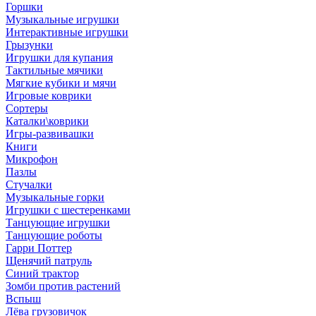
Горшки
Музыкальные игрушки
Интерактивные игрушки
Грызунки
Игрушки для купания
Тактильные мячики
Мягкие кубики и мячи
Игровые коврики
Сортеры
Каталки\коврики
Игры-развивашки
Книги
Микрофон
Пазлы
Стучалки
Музыкальные горки
Игрушки с шестеренками
Танцующие игрушки
Танцующие роботы
Гарри Поттер
Щенячий патруль
Синий трактор
Зомби против растений
Вспыш
Лёва грузовичок