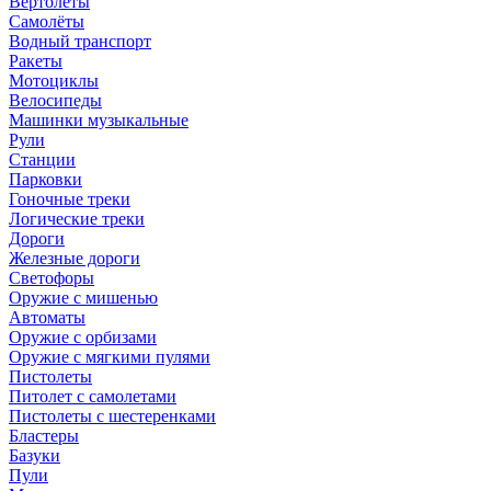
Вертолёты
Самолёты
Водный транспорт
Ракеты
Мотоциклы
Велосипеды
Машинки музыкальные
Рули
Станции
Парковки
Гоночные треки
Логические треки
Дороги
Железные дороги
Светофоры
Оружие с мишенью
Автоматы
Оружие с орбизами
Оружие с мягкими пулями
Пистолеты
Питолет с самолетами
Пистолеты с шестеренками
Бластеры
Базуки
Пули