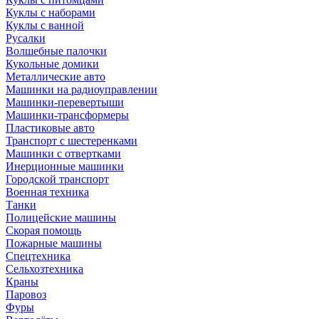
Куклы с наборами
Куклы с ванной
Русалки
Волшебные палочки
Кукольные домики
Металлические авто
Машинки на радиоуправлении
Машинки-перевертыши
Машинки-трансформеры
Пластиковые авто
Транспорт с шестеренками
Машинки с отвертками
Инерционные машинки
Городской транспорт
Военная техника
Танки
Полицейские машины
Скорая помощь
Пожарные машины
Спецтехника
Сельхозтехника
Краны
Паровоз
Фуры