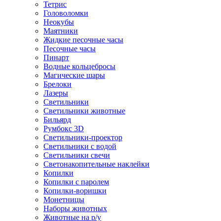
Тетрис
Головоломки
Неокубы
Маятники
Жидкие песочные часы
Песочные часы
Пинарт
Водные кольцебросы
Магические шары
Брелоки
Лазеры
Светильники
Светильники животные
Бильярд
Румбокс 3D
Светильники-проектор
Светильники с водой
Светильники свечи
Светонакопительные наклейки
Копилки
Копилки с паролем
Копилки-воришки
Монетницы
Наборы животных
Животные на р/у