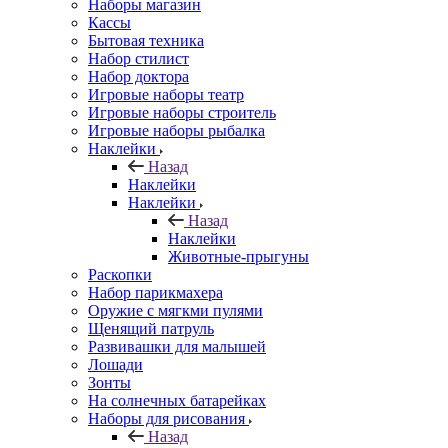
Наборы магазин
Кассы
Бытовая техника
Набор стилист
Набор доктора
Игровые наборы театр
Игровые наборы строитель
Игровые наборы рыбалка
Наклейки
Назад
Наклейки
Наклейки
Назад
Наклейки
Животные-прыгуны
Раскопки
Набор парикмахера
Оружие с мягкми пулями
Щенящий патруль
Развивашки для малышей
Лошади
Зонты
На солнечных батарейках
Наборы для рисования
Назад