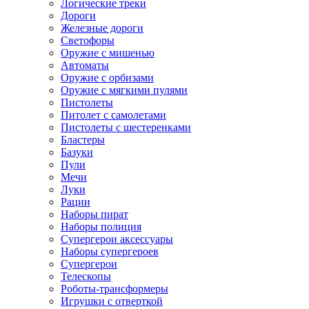
Логические треки
Дороги
Железные дороги
Светофоры
Оружие с мишенью
Автоматы
Оружие с орбизами
Оружие с мягкими пулями
Пистолеты
Питолет с самолетами
Пистолеты с шестеренками
Бластеры
Базуки
Пули
Мечи
Луки
Рации
Наборы пират
Наборы полиция
Супергерои аксессуары
Наборы супергероев
Супергерои
Телескопы
Роботы-трансформеры
Игрушки с отверткой