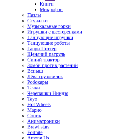
Книги
Микрофон
Пазлы
Стучалки
Музыкальные горки
Игрушки с шестеренками
Танцующие игрушки
Танцующие роботы
Гарри Поттер
Щенячий патруль
Синий трактор
Зомби против растений
Вспыш
Лёва грузовичок
Робокары
Тачки
Черепашки Ниндзя
Tayo
Hot Wheels
Марио
Соник
Аниматроники
Brawl stars
Fortnite
Among Us