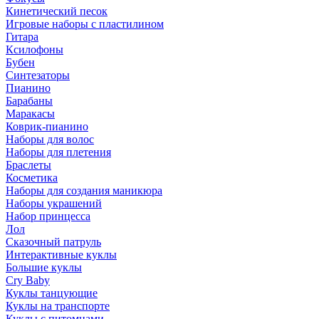
Кинетический песок
Игровые наборы с пластилином
Гитара
Ксилофоны
Бубен
Синтезаторы
Пианино
Барабаны
Маракасы
Коврик-пианино
Наборы для волос
Наборы для плетения
Браслеты
Косметика
Наборы для создания маникюра
Наборы украшений
Набор принцесса
Лол
Сказочный патруль
Интерактивные куклы
Большие куклы
Cry Baby
Куклы танцующие
Куклы на транспорте
Куклы с питомцами