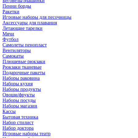
Беговелы\Машинки
Пенни борды
Ракетки
Игровые наборы для песочницы
Аксессуары для плавания
Летающие тарелки
Мячи
Футбол
Самолеты пенопласт
Вентиляторы
Самокаты
Плюшевые рюкзаки
Рюкзаки тканевые
Подарочные пакеты
Наборы раковина
Наборы кухня
Наборы продукты
Овощи/фрукты
Наборы посуды
Наборы магазин
Кассы
Бытовая техника
Набор стилист
Набор доктора
Игровые наборы театр