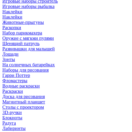
Игровые наборы строитель
Игровые наборы рыбалка
Наклейки
Наклейки
Животные-прыгуны
Раскопки
Набор парикмахера
Оружие с мягкми пулями
Щенящий патруль
Развивашки для малышей
Лошади
Зонты
На солнечных батарейках
Наборы для рисования
Гарри Поттер
Фломастеры
Водные раскраски
Раскраски
Доска для рисования
Магнитный планшет
Столы с проектором
3D-ручки
Блокноты
Радуга
Лабиринты