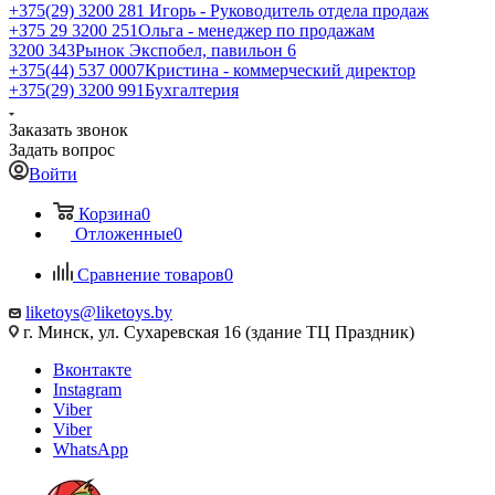
+375(29) 3200 281
Игорь - Руководитель отдела продаж
+З75 29 3200 251
Ольга - менеджер по продажам
3200 343
Рынок Экспобел, павильон 6
+375(44) 537 0007
Кристина - коммерческий директор
+375(29) 3200 991
Бухгалтерия
Заказать звонок
Задать вопрос
Войти
Корзина
0
Отложенные
0
Сравнение товаров
0
liketoys@liketoys.by
г. Минск, ул. Сухаревская 16 (здание ТЦ Праздник)
Вконтакте
Instagram
Viber
Viber
WhatsApp