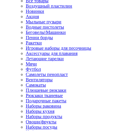
Все товары
Воздушный пластилин
Новинки
Акция
Мыльные пузыри
Водные пистолеты
Беговелы\Машинки
Пенни борды
Ракетки
Игровые наборы для песочницы
Аксессуары для плавания
Летающие тарелки
Мячи
Футбол
Самолеты пенопласт
Вентиляторы
Самокаты
Плюшевые рюкзаки
Рюкзаки тканевые
Подарочные пакеты
Наборы раковина
Наборы кухня
Наборы продукты
Овощи/фрукты
Наборы посуды