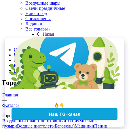
Воздушные шары
Свечи праздничные
Новый год
Снежколепы
Ледянки
Все товары
Назад
Все товары
Планшеты для рисования
Скачать прайс в Excel
Прайс с Отсрочкой
Контакты
Реквизиты
Шоурумы и точки самовывоза
Городской транспорт
Главная
—
Каталог
—
Городской транспорт
Воздушный пластилин
Новинки
Акция
Мыльные
пузыри
Водные пистолеты
Беговелы\Машинки
Пенни