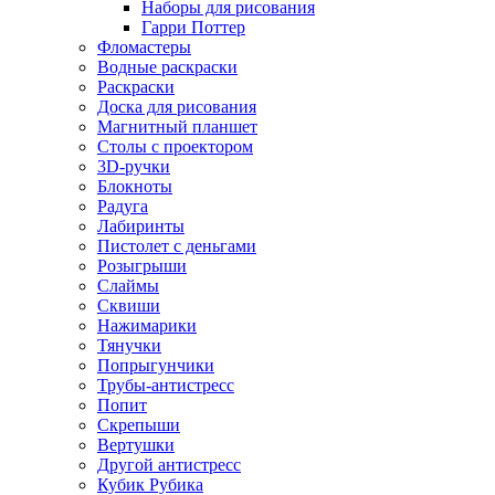
Наборы для рисования
Гарри Поттер
Фломастеры
Водные раскраски
Раскраски
Доска для рисования
Магнитный планшет
Столы с проектором
3D-ручки
Блокноты
Радуга
Лабиринты
Пистолет с деньгами
Розыгрыши
Слаймы
Сквиши
Нажимарики
Тянучки
Попрыгунчики
Трубы-антистресс
Попит
Скрепыши
Вертушки
Другой антистресс
Кубик Рубика