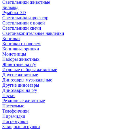
Светильники животные
Бильярд
Румбокс 3D
Светильники-проектор
Светильники с водой
Светильники свечи
Светонакопительные наклейки
Копилки
Копилки с паролем
Копилки-воришки
Монетницы
Наборы животных
Животные на р/у
Игровые наборы животные
Другие животные
Динозавры музыкальные
Другие динозавры
Динозавры на р/у
Пауки
Резиновые животные
Насекомые
Телефончики
Пирамидки
Погремушки
Заводные игрушки