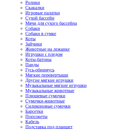
Ролики
Скакалки
Игровые палатки
Сухой бассейн
Мячи для сухого бассейна
Собаки
Собаки в сумке
Коты
Зайчики
Животные на лежанке
Игрушки с пледом
Коты-батоны
Панды
Гусь-обнимусь
Мягкие перевертыши
Другие мягкие игрушки
Музыкальные мягкие игрушки
Музыкальные животные
Плюшевые сумочки
Сумочки-животные
Силиконовые сумочки
Барсетки
Попсокеты
Кабель
Подставка под планшет