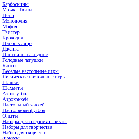
Барбоскины
Уточка Твити
Пони
Монополия
Мафия
Твистер
Крокодил
Пирог в лицо
Дженга
Пингвины на льдине
Голодные лягушки
Бинго
Веселые настольные игры
Логические настольные игры
Шашки
Шахматы
Аэрофутбол
Аэрохоккей
Настольный хоккей
Настольный футбол
Опыты
Наборы для создания слаймов
Наборы для творчества
Набор для творчества
Фокусы