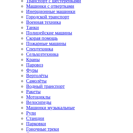
Транспорт с шестеренками
Машинки с отвертками
Инерционные машинки
Городской транспорт
Военная техника
Танки
Полицейские машины
Скорая помощь
Пожарные машины
Спецтехника
Сельхозтехника
Краны
Паровоз
Фуры
Вертолёты
Самолёты
Водный транспорт
Ракеты
Мотоциклы
Велосипеды
Машинки музыкальные
Рули
Станции
Парковки
Гоночные треки