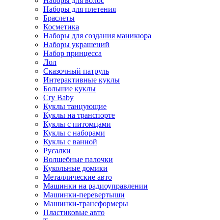
Наборы для волос
Наборы для плетения
Браслеты
Косметика
Наборы для создания маникюра
Наборы украшений
Набор принцесса
Лол
Сказочный патруль
Интерактивные куклы
Большие куклы
Cry Baby
Куклы танцующие
Куклы на транспорте
Куклы с питомцами
Куклы с наборами
Куклы с ванной
Русалки
Волшебные палочки
Кукольные домики
Металлические авто
Машинки на радиоуправлении
Машинки-перевертыши
Машинки-трансформеры
Пластиковые авто