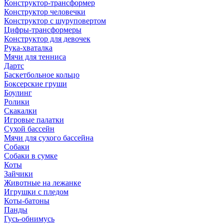
Конструктор-трансформер
Конструктор человечки
Конструктор с шуруповертом
Цифры-трансформеры
Конструктор для девочек
Рука-хваталка
Мячи для тенниса
Дартс
Баскетбольное кольцо
Боксерские груши
Боулинг
Ролики
Скакалки
Игровые палатки
Сухой бассейн
Мячи для сухого бассейна
Собаки
Собаки в сумке
Коты
Зайчики
Животные на лежанке
Игрушки с пледом
Коты-батоны
Панды
Гусь-обнимусь