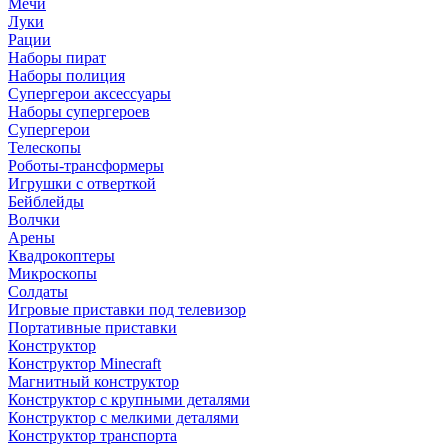
Мечи
Луки
Рации
Наборы пират
Наборы полиция
Супергерои аксессуары
Наборы супергероев
Супергерои
Телескопы
Роботы-трансформеры
Игрушки с отверткой
Бейблейды
Волчки
Арены
Квадрокоптеры
Микроскопы
Солдаты
Игровые приставки под телевизор
Портативные приставки
Конструктор
Конструктор Minecraft
Магнитный конструктор
Конструктор с крупными деталями
Конструктор с мелкими деталями
Конструктор транспорта