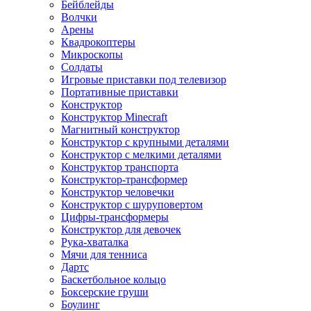
Бейблейды
Волчки
Арены
Квадрокоптеры
Микроскопы
Солдаты
Игровые приставки под телевизор
Портативные приставки
Конструктор
Конструктор Minecraft
Магнитный конструктор
Конструктор с крупными деталями
Конструктор с мелкими деталями
Конструктор транспорта
Конструктор-трансформер
Конструктор человечки
Конструктор с шуруповертом
Цифры-трансформеры
Конструктор для девочек
Рука-хваталка
Мячи для тенниса
Дартс
Баскетбольное кольцо
Боксерские груши
Боулинг