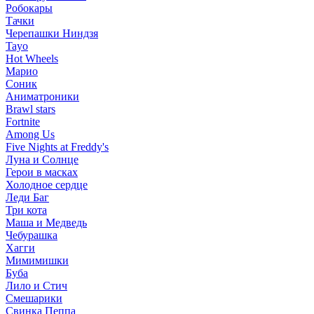
Робокары
Тачки
Черепашки Ниндзя
Tayo
Hot Wheels
Марио
Соник
Аниматроники
Brawl stars
Fortnite
Among Us
Five Nights at Freddy's
Луна и Солнце
Герои в масках
Холодное сердце
Леди Баг
Три кота
Маша и Медведь
Чебурашка
Хагги
Мимимишки
Буба
Лило и Стич
Смешарики
Свинка Пеппа