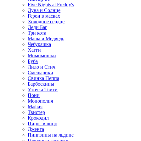
Five Nights at Freddy's
Луна и Солнце
Герои в масках
Холодное сердце
Леди Баг
Три кота
Маша и Медведь
Чебурашка
Хагги
Мимимишки
Буба
Лило и Стич
Смешарики
Свинка Пеппа
Барбоскины
Уточка Твити
Пони
Монополия
Мафия
Твистер
Крокодил
Пирог в лицо
Дженга
Пингвины на льдине
Голодные лягушки