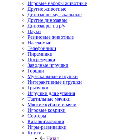
Игровые наборы животные
Другие животные
Динозавры музыкальные
Другие динозавры
Динозавры на р/у
Пауки
Резиновые животные
Насекомые
Телефончики
Пирамидки
Погремушки
Заводные игрушки
Горшки
Музыкальные игрушки
Интерактивные игрушки
Грызунки
Игрушки для купания
Тактильные мячики
Мягкие кубики и мячи
Игровые коврики
Сортеры
Каталки\коврики
Игры-развивашки
Книги
Назад