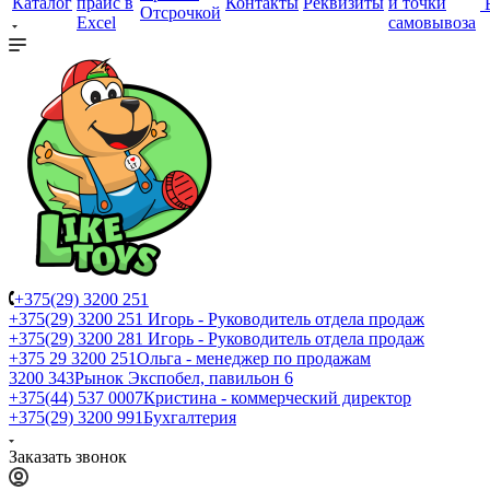
Каталог
прайс в
Контакты
Реквизиты
и точки
Отсрочкой
Excel
самовывоза
+375(29) 3200 251
+375(29) 3200 251
Игорь - Руководитель отдела продаж
+375(29) 3200 281
Игорь - Руководитель отдела продаж
+З75 29 3200 251
Ольга - менеджер по продажам
3200 343
Рынок Экспобел, павильон 6
+375(44) 537 0007
Кристина - коммерческий директор
+375(29) 3200 991
Бухгалтерия
Заказать звонок