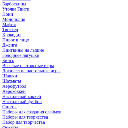
Барбоскины
Уточка Твити
Пони
Монополия
Мафия
Твистер
Крокодил
Пирог в лицо
Дженга
Пингвины на льдине
Голодные лягушки
Бинго
Веселые настольные игры
Логические настольные игры
Шашки
Шахматы
Аэрофутбол
Аэрохоккей
Настольный хоккей
Настольный футбол
Опыты
Наборы для создания слаймов
Наборы для творчества
Набор для творчества
Фокусы