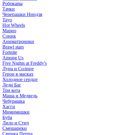
Робокары
Тачки
Черепашки Ниндзя
Tayo
Hot Wheels
Марио
Соник
Аниматроники
Brawl stars
Fortnite
Among Us
Five Nights at Freddy's
Луна и Солнце
Герои в масках
Холодное сердце
Леди Баг
Три кота
Маша и Медведь
Чебурашка
Хагги
Мимимишки
Буба
Лило и Стич
Смешарики
Свинка Пеппа