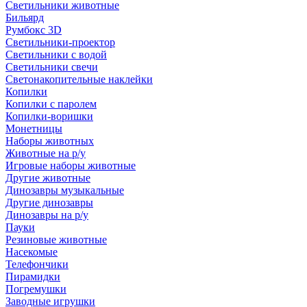
Светильники животные
Бильярд
Румбокс 3D
Светильники-проектор
Светильники с водой
Светильники свечи
Светонакопительные наклейки
Копилки
Копилки с паролем
Копилки-воришки
Монетницы
Наборы животных
Животные на р/у
Игровые наборы животные
Другие животные
Динозавры музыкальные
Другие динозавры
Динозавры на р/у
Пауки
Резиновые животные
Насекомые
Телефончики
Пирамидки
Погремушки
Заводные игрушки