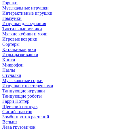
Горшки
Музыкальные игрушки
Интерактивные игрушки
Грызунки
Игрушки для купания
Тактильные мячики
Мягкие кубики и мячи
Игровые коврики
Сортеры
Каталки\коврики
Игры-развивашки
Книги
Микрофон
Пазлы
Стучалки
Музыкальные горки
Игрушки с шестеренками
Танцующие игрушки
Танцующие роботы
Гарри Поттер
Щенячий патруль
Синий трактор
Зомби против растений
Вспыш
Лёва грузовичок