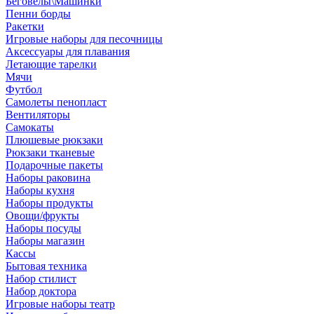
Беговелы\Машинки
Пенни борды
Ракетки
Игровые наборы для песочницы
Аксессуары для плавания
Летающие тарелки
Мячи
Футбол
Самолеты пенопласт
Вентиляторы
Самокаты
Плюшевые рюкзаки
Рюкзаки тканевые
Подарочные пакеты
Наборы раковина
Наборы кухня
Наборы продукты
Овощи/фрукты
Наборы посуды
Наборы магазин
Кассы
Бытовая техника
Набор стилист
Набор доктора
Игровые наборы театр