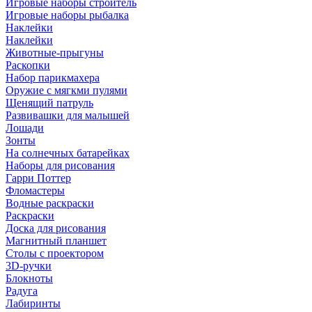
Игровые наборы строитель
Игровые наборы рыбалка
Наклейки
Наклейки
Животные-прыгуны
Раскопки
Набор парикмахера
Оружие с мягкми пулями
Щенящий патруль
Развивашки для малышей
Лошади
Зонты
На солнечных батарейках
Наборы для рисования
Гарри Поттер
Фломастеры
Водные раскраски
Раскраски
Доска для рисования
Магнитный планшет
Столы с проектором
3D-ручки
Блокноты
Радуга
Лабиринты