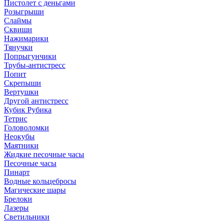
Пистолет с деньгами
Розыгрыши
Слаймы
Сквиши
Нажимарики
Тянучки
Попрыгунчики
Трубы-антистресс
Попит
Скрепыши
Вертушки
Другой антистресс
Кубик Рубика
Тетрис
Головоломки
Неокубы
Маятники
Жидкие песочные часы
Песочные часы
Пинарт
Водные кольцебросы
Магические шары
Брелоки
Лазеры
Светильники