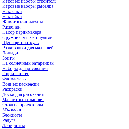
Игровые наборы строитель
Игровые наборы рыбалка
Наклейки
Наклейки
Животные-прыгуны
Раскопки
Набор парикмахера
Оружие с мягкми пулями
Щенящий патруль
Развивашки для малышей
Лошади
Зонты
На солнечных батарейках
Наборы для рисования
Гарри Поттер
Фломастеры
Водные раскраски
Раскраски
Доска для рисования
Магнитный планшет
Столы с проектором
3D-ручки
Блокноты
Радуга
Лабиринты