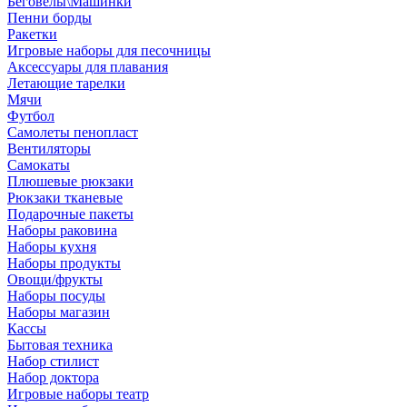
Беговелы\Машинки
Пенни борды
Ракетки
Игровые наборы для песочницы
Аксессуары для плавания
Летающие тарелки
Мячи
Футбол
Самолеты пенопласт
Вентиляторы
Самокаты
Плюшевые рюкзаки
Рюкзаки тканевые
Подарочные пакеты
Наборы раковина
Наборы кухня
Наборы продукты
Овощи/фрукты
Наборы посуды
Наборы магазин
Кассы
Бытовая техника
Набор стилист
Набор доктора
Игровые наборы театр