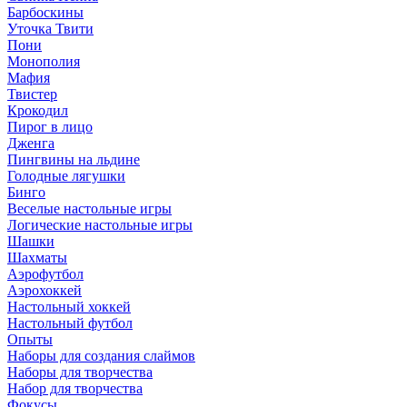
Барбоскины
Уточка Твити
Пони
Монополия
Мафия
Твистер
Крокодил
Пирог в лицо
Дженга
Пингвины на льдине
Голодные лягушки
Бинго
Веселые настольные игры
Логические настольные игры
Шашки
Шахматы
Аэрофутбол
Аэрохоккей
Настольный хоккей
Настольный футбол
Опыты
Наборы для создания слаймов
Наборы для творчества
Набор для творчества
Фокусы