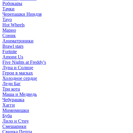
Робокары
Тачки
Черепашки Ниндзя
Tayo
Hot Wheels
Марио
Соник
Аниматроники
Brawl stars
Fortnite
Among Us
Five Nights at Freddy's
Луна и Солнце
Герои в масках
Холодное сердце
Леди Баг
Три кота
Маша и Медведь
Чебурашка
Хагги
Мимимишки
Буба
Лило и Стич
Смешарики
Свинка Пеппа