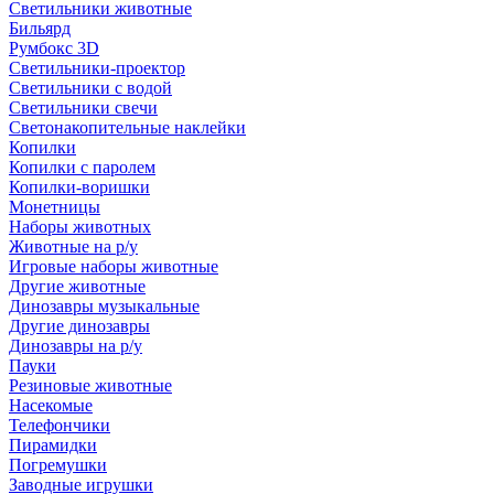
Светильники животные
Бильярд
Румбокс 3D
Светильники-проектор
Светильники с водой
Светильники свечи
Светонакопительные наклейки
Копилки
Копилки с паролем
Копилки-воришки
Монетницы
Наборы животных
Животные на р/у
Игровые наборы животные
Другие животные
Динозавры музыкальные
Другие динозавры
Динозавры на р/у
Пауки
Резиновые животные
Насекомые
Телефончики
Пирамидки
Погремушки
Заводные игрушки