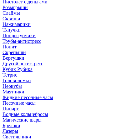
Пистолет с деньгами
Розыгрыши
Слаймы
Сквиши
Нажимарики
Тянучки
Попрыгунчики
Трубы-антистресс
Попит
Скрепыши
Вертушки
Другой антистресс
Кубик Рубика
Тетрис
Головоломки
Неокубы
Маятники
Жидкие песочные часы
Песочные часы
Пинарт
Водные кольцебросы
Магические шары
Брелоки
Лазеры
Светильники