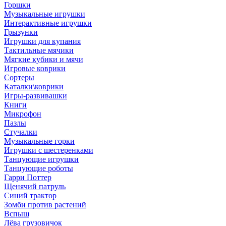
Горшки
Музыкальные игрушки
Интерактивные игрушки
Грызунки
Игрушки для купания
Тактильные мячики
Мягкие кубики и мячи
Игровые коврики
Сортеры
Каталки\коврики
Игры-развивашки
Книги
Микрофон
Пазлы
Стучалки
Музыкальные горки
Игрушки с шестеренками
Танцующие игрушки
Танцующие роботы
Гарри Поттер
Щенячий патруль
Синий трактор
Зомби против растений
Вспыш
Лёва грузовичок