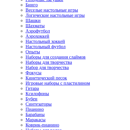
Бинго
Веселые настольные игры
Логические настольные игры
Шашки
Шахматы
Аэрофутбол
Аэрохоккей
Настольный хоккей
Настольный футбол
Опыты
Наборы для создания слаймов
Наборы для творчества
Набор для творчества
Фокусы
Кинетический песок
Игровые наборы с пластилином
Гитара
Ксилофоны
Бубен
Синтезаторы
Пианино
Барабаны
Маракасы
Коврик-пианино