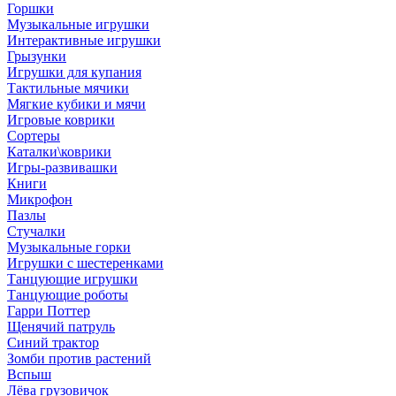
Горшки
Музыкальные игрушки
Интерактивные игрушки
Грызунки
Игрушки для купания
Тактильные мячики
Мягкие кубики и мячи
Игровые коврики
Сортеры
Каталки\коврики
Игры-развивашки
Книги
Микрофон
Пазлы
Стучалки
Музыкальные горки
Игрушки с шестеренками
Танцующие игрушки
Танцующие роботы
Гарри Поттер
Щенячий патруль
Синий трактор
Зомби против растений
Вспыш
Лёва грузовичок