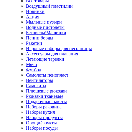
Все товары
Воздушный пластилин
Новинки
Акция
Мыльные пузыри
Водные пистолеты
Беговелы\Машинки
Пенни борды
Ракетки
Игровые наборы для песочницы
Аксессуары для плавания
Летающие тарелки
Мячи
Футбол
Самолеты пенопласт
Вентиляторы
Самокаты
Плюшевые рюкзаки
Рюкзаки тканевые
Подарочные пакеты
Наборы раковина
Наборы кухня
Наборы продукты
Овощи/фрукты
Наборы посуды