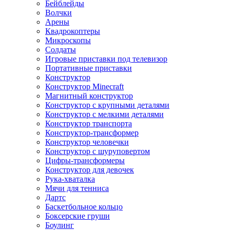
Бейблейды
Волчки
Арены
Квадрокоптеры
Микроскопы
Солдаты
Игровые приставки под телевизор
Портативные приставки
Конструктор
Конструктор Minecraft
Магнитный конструктор
Конструктор с крупными деталями
Конструктор с мелкими деталями
Конструктор транспорта
Конструктор-трансформер
Конструктор человечки
Конструктор с шуруповертом
Цифры-трансформеры
Конструктор для девочек
Рука-хваталка
Мячи для тенниса
Дартс
Баскетбольное кольцо
Боксерские груши
Боулинг