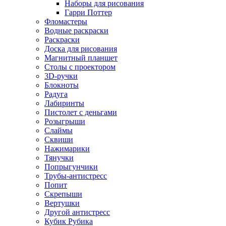
Наборы для рисования
Гарри Поттер
Фломастеры
Водные раскраски
Раскраски
Доска для рисования
Магнитный планшет
Столы с проектором
3D-ручки
Блокноты
Радуга
Лабиринты
Пистолет с деньгами
Розыгрыши
Слаймы
Сквиши
Нажимарики
Тянучки
Попрыгунчики
Трубы-антистресс
Попит
Скрепыши
Вертушки
Другой антистресс
Кубик Рубика