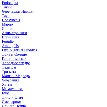
Робокары
Тачки
Черепашки Ниндзя
Tayo
Hot Wheels
Марио
Соник
Аниматроники
Brawl stars
Fortnite
Among Us
Five Nights at Freddy's
Луна и Солнце
Герои в масках
Холодное сердце
Леди Баг
Три кота
Маша и Медведь
Чебурашка
Хагги
Мимимишки
Буба
Лило и Стич
Смешарики
Свинка Пеппа