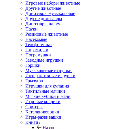
Игровые наборы животные
Другие животные
Динозавры музыкальные
Другие динозавры
Динозавры на р/у
Пауки
Резиновые животные
Насекомые
Телефончики
Пирамидки
Погремушки
Заводные игрушки
Горшки
Музыкальные игрушки
Интерактивные игрушки
Грызунки
Игрушки для купания
Тактильные мячики
Мягкие кубики и мячи
Игровые коврики
Сортеры
Каталки\коврики
Игры-развивашки
Книги
Назад