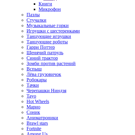
Книги
Микрофон
Пазлы
Стучалки
Музыкальные горки
Игрушки с шестеренками
Танцующие игрушки
Танцующие роботы
Гарри Поттер
Щенячий патруль
Синий трактор
Зомби против растений
Вспыш
Лёва грузовичок
Робокары
Тачки
Черепашки Ниндзя
Tayo
Hot Wheels
Марио
Соник
Аниматроники
Brawl stars
Fortnite
Among Us