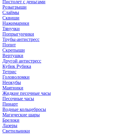
Пистолет с деньгами
Розыгрыши
Слаймы
Сквиши
Нажимарики
Тянучки
Попрыгунчики
Трубы-антистресс
Попит
Скрепыши
Вертушки
Другой антистресс
Кубик Рубика
Тетрис
Головоломки
Неокубы
Маятники
Жидкие песочные часы
Песочные часы
Пинарт
Водные кольцебросы
Магические шары
Брелоки
Лазеры
Светильники