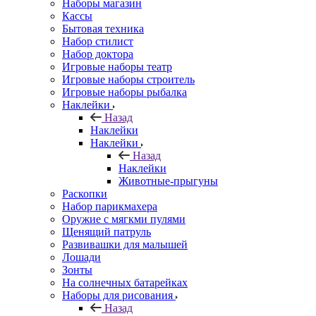
Наборы магазин
Кассы
Бытовая техника
Набор стилист
Набор доктора
Игровые наборы театр
Игровые наборы строитель
Игровые наборы рыбалка
Наклейки
Назад
Наклейки
Наклейки
Назад
Наклейки
Животные-прыгуны
Раскопки
Набор парикмахера
Оружие с мягкми пулями
Щенящий патруль
Развивашки для малышей
Лошади
Зонты
На солнечных батарейках
Наборы для рисования
Назад