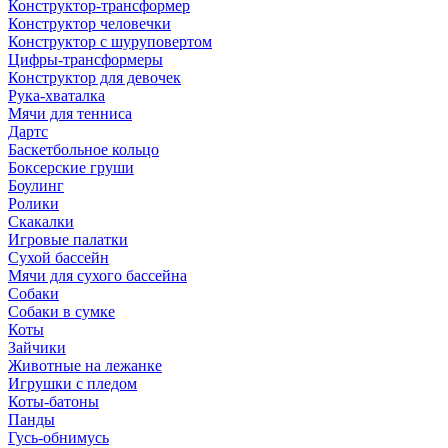
Конструктор-трансформер
Конструктор человечки
Конструктор с шуруповертом
Цифры-трансформеры
Конструктор для девочек
Рука-хваталка
Мячи для тенниса
Дартс
Баскетбольное кольцо
Боксерские груши
Боулинг
Ролики
Скакалки
Игровые палатки
Сухой бассейн
Мячи для сухого бассейна
Собаки
Собаки в сумке
Коты
Зайчики
Животные на лежанке
Игрушки с пледом
Коты-батоны
Панды
Гусь-обнимусь