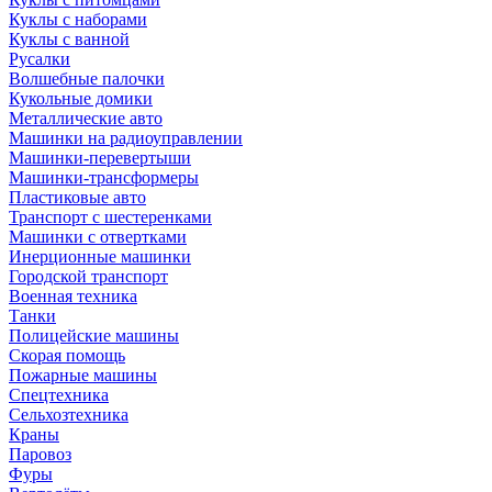
Куклы с наборами
Куклы с ванной
Русалки
Волшебные палочки
Кукольные домики
Металлические авто
Машинки на радиоуправлении
Машинки-перевертыши
Машинки-трансформеры
Пластиковые авто
Транспорт с шестеренками
Машинки с отвертками
Инерционные машинки
Городской транспорт
Военная техника
Танки
Полицейские машины
Скорая помощь
Пожарные машины
Спецтехника
Сельхозтехника
Краны
Паровоз
Фуры