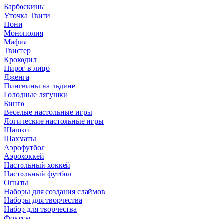
Барбоскины
Уточка Твити
Пони
Монополия
Мафия
Твистер
Крокодил
Пирог в лицо
Дженга
Пингвины на льдине
Голодные лягушки
Бинго
Веселые настольные игры
Логические настольные игры
Шашки
Шахматы
Аэрофутбол
Аэрохоккей
Настольный хоккей
Настольный футбол
Опыты
Наборы для создания слаймов
Наборы для творчества
Набор для творчества
Фокусы