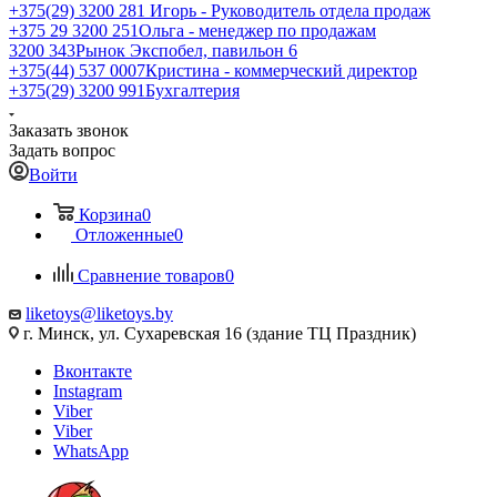
+375(29) 3200 281
Игорь - Руководитель отдела продаж
+З75 29 3200 251
Ольга - менеджер по продажам
3200 343
Рынок Экспобел, павильон 6
+375(44) 537 0007
Кристина - коммерческий директор
+375(29) 3200 991
Бухгалтерия
Заказать звонок
Задать вопрос
Войти
Корзина
0
Отложенные
0
Сравнение товаров
0
liketoys@liketoys.by
г. Минск, ул. Сухаревская 16 (здание ТЦ Праздник)
Вконтакте
Instagram
Viber
Viber
WhatsApp