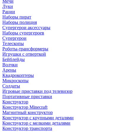
Мечи
Луки
Рации
Наборы пират
Наборы полиция
Супергерои аксессуары
Наборы супергероев
Супергерои
Телескопы
Роботы-трансформеры
Игрушки с отверткой
Бейблейды
Волчки
Арены
Квадрокоптеры
Микроскопы
Солдаты
Игровые приставки под телевизор
Портативные приставки
Конструктор
Конструктор Minecraft
Магнитный конструктор
Конструктор с крупными деталями
Конструктор с мелкими деталями
Конструктор транспорта