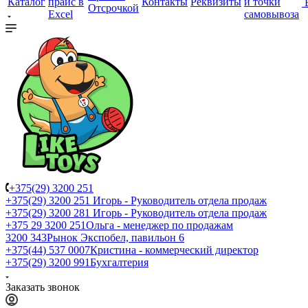
Каталог
прайс в
Контакты
Реквизиты
и точки
Отсрочкой
Excel
самовывоза
+375(29) 3200 251
+375(29) 3200 251
Игорь - Руководитель отдела продаж
+375(29) 3200 281
Игорь - Руководитель отдела продаж
+З75 29 3200 251
Ольга - менеджер по продажам
3200 343
Рынок Экспобел, павильон 6
+375(44) 537 0007
Кристина - коммерческий директор
+375(29) 3200 991
Бухгалтерия
Заказать звонок