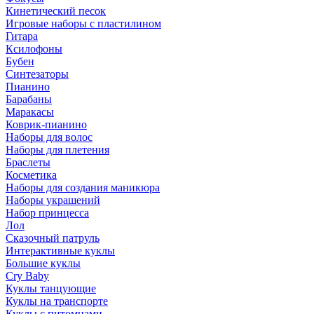
Кинетический песок
Игровые наборы с пластилином
Гитара
Ксилофоны
Бубен
Синтезаторы
Пианино
Барабаны
Маракасы
Коврик-пианино
Наборы для волос
Наборы для плетения
Браслеты
Косметика
Наборы для создания маникюра
Наборы украшений
Набор принцесса
Лол
Сказочный патруль
Интерактивные куклы
Большие куклы
Cry Baby
Куклы танцующие
Куклы на транспорте
Куклы с питомцами