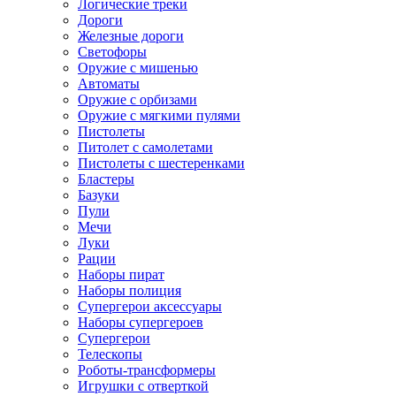
Логические треки
Дороги
Железные дороги
Светофоры
Оружие с мишенью
Автоматы
Оружие с орбизами
Оружие с мягкими пулями
Пистолеты
Питолет с самолетами
Пистолеты с шестеренками
Бластеры
Базуки
Пули
Мечи
Луки
Рации
Наборы пират
Наборы полиция
Супергерои аксессуары
Наборы супергероев
Супергерои
Телескопы
Роботы-трансформеры
Игрушки с отверткой