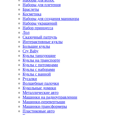
Наборы для волос
Наборы для плетения
Браслеты
Косметика
Наборы для создания маникюра
Наборы украшений
Набор принцесса
Лол
Сказочный патруль
Интерактивные куклы
Большие куклы
Cry Baby
Куклы танцующие
Куклы на транспорте
Куклы с питомцами
Куклы с наборами
Куклы с ванной
Русалки
Волшебные палочки
Кукольные домики
Металлические авто
Машинки на радиоуправлении
Машинки-перевертыши
Машинки-трансформеры
Пластиковые авто