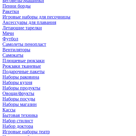
Беговелы\Машинки
Пенни борды
Ракетки
Игровые наборы для песочницы
Аксессуары для плавания
Летающие тарелки
Мячи
Футбол
Самолеты пенопласт
Вентиляторы
Самокаты
Плюшевые рюкзаки
Рюкзаки тканевые
Подарочные пакеты
Наборы раковина
Наборы кухня
Наборы продукты
Овощи/фрукты
Наборы посуды
Наборы магазин
Кассы
Бытовая техника
Набор стилист
Набор доктора
Игровые наборы театр