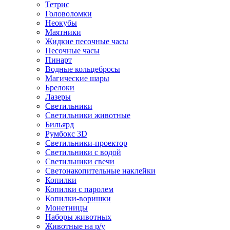
Тетрис
Головоломки
Неокубы
Маятники
Жидкие песочные часы
Песочные часы
Пинарт
Водные кольцебросы
Магические шары
Брелоки
Лазеры
Светильники
Светильники животные
Бильярд
Румбокс 3D
Светильники-проектор
Светильники с водой
Светильники свечи
Светонакопительные наклейки
Копилки
Копилки с паролем
Копилки-воришки
Монетницы
Наборы животных
Животные на р/у