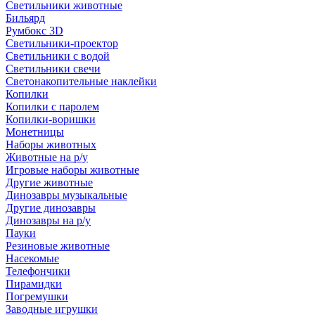
Светильники животные
Бильярд
Румбокс 3D
Светильники-проектор
Светильники с водой
Светильники свечи
Светонакопительные наклейки
Копилки
Копилки с паролем
Копилки-воришки
Монетницы
Наборы животных
Животные на р/у
Игровые наборы животные
Другие животные
Динозавры музыкальные
Другие динозавры
Динозавры на р/у
Пауки
Резиновые животные
Насекомые
Телефончики
Пирамидки
Погремушки
Заводные игрушки