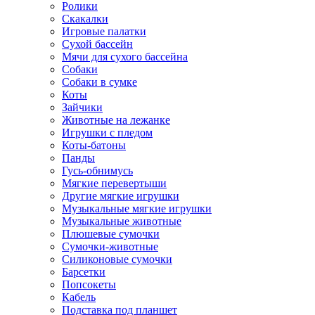
Ролики
Скакалки
Игровые палатки
Сухой бассейн
Мячи для сухого бассейна
Собаки
Собаки в сумке
Коты
Зайчики
Животные на лежанке
Игрушки с пледом
Коты-батоны
Панды
Гусь-обнимусь
Мягкие перевертыши
Другие мягкие игрушки
Музыкальные мягкие игрушки
Музыкальные животные
Плюшевые сумочки
Сумочки-животные
Силиконовые сумочки
Барсетки
Попсокеты
Кабель
Подставка под планшет