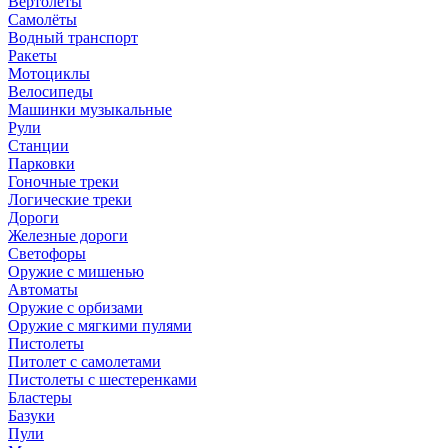
Вертолёты
Самолёты
Водный транспорт
Ракеты
Мотоциклы
Велосипеды
Машинки музыкальные
Рули
Станции
Парковки
Гоночные треки
Логические треки
Дороги
Железные дороги
Светофоры
Оружие с мишенью
Автоматы
Оружие с орбизами
Оружие с мягкими пулями
Пистолеты
Питолет с самолетами
Пистолеты с шестеренками
Бластеры
Базуки
Пули