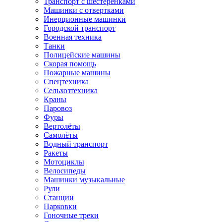
Транспорт с шестеренками
Машинки с отвертками
Инерционные машинки
Городской транспорт
Военная техника
Танки
Полицейские машины
Скорая помощь
Пожарные машины
Спецтехника
Сельхозтехника
Краны
Паровоз
Фуры
Вертолёты
Самолёты
Водный транспорт
Ракеты
Мотоциклы
Велосипеды
Машинки музыкальные
Рули
Станции
Парковки
Гоночные треки