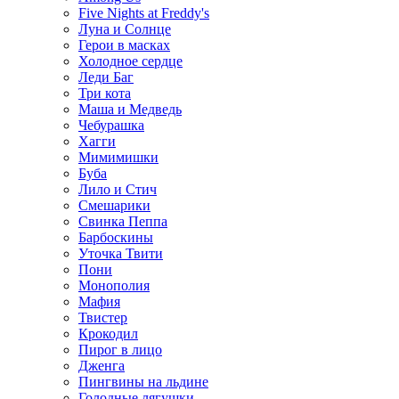
Five Nights at Freddy's
Луна и Солнце
Герои в масках
Холодное сердце
Леди Баг
Три кота
Маша и Медведь
Чебурашка
Хагги
Мимимишки
Буба
Лило и Стич
Смешарики
Свинка Пеппа
Барбоскины
Уточка Твити
Пони
Монополия
Мафия
Твистер
Крокодил
Пирог в лицо
Дженга
Пингвины на льдине
Голодные лягушки