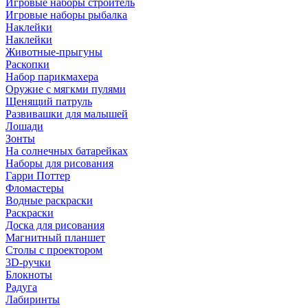
Игровые наборы строитель
Игровые наборы рыбалка
Наклейки
Наклейки
Животные-прыгуны
Раскопки
Набор парикмахера
Оружие с мягкми пулями
Щенящий патруль
Развивашки для малышей
Лошади
Зонты
На солнечных батарейках
Наборы для рисования
Гарри Поттер
Фломастеры
Водные раскраски
Раскраски
Доска для рисования
Магнитный планшет
Столы с проектором
3D-ручки
Блокноты
Радуга
Лабиринты