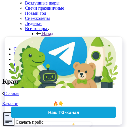
Воздушные шары
Свечи праздничные
Новый год
Снежколепы
Ледянки
Все товары
Назад
Все товары
Планшеты для рисования
Скачать прайс в Excel
Прайс с Отсрочкой
Контакты
Реквизиты
Шоурумы и точки самовывоза
Краны
Главная
—
Каталог
Скачать прайс