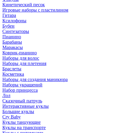
Кинетический песок
Игровые наборы с пластилином
Гитара
Ксилофоны
Бубен
Синтезаторы
Пианино
Барабаны
Маракасы
Коврик-пианино
Наборы для волос
Наборы для плетения
Браслеты
Косметика
Наборы для создания маникюра
Наборы украшений
Набор принцесса
Лол
Сказочный патруль
Интерактивные куклы
Большие куклы
Cry Baby
Куклы танцующие
Куклы на транспорте
Куклы с питомцами