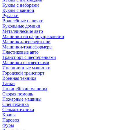
Куклы с наборами
Куклы с ванной
Русалки
Волшебные палочки
Кукольные домики
Металлические авто
Машинки на радиоуправлении
Машинки-перевертыши
Машинки-трансформеры
Пластиковые авто
Транспорт с шестеренками
Машинки с отвертками
Инерционные машинки
Городской транспорт
Военная техника
Танки
Полицейские машины
Скорая помощь
Пожарные машины
Спецтехника
Сельхозтехника
Краны
Паровоз
Фуры