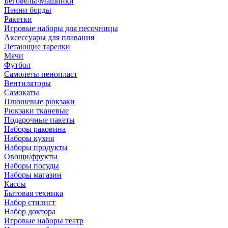
Беговелы\Машинки
Пенни борды
Ракетки
Игровые наборы для песочницы
Аксессуары для плавания
Летающие тарелки
Мячи
Футбол
Самолеты пенопласт
Вентиляторы
Самокаты
Плюшевые рюкзаки
Рюкзаки тканевые
Подарочные пакеты
Наборы раковина
Наборы кухня
Наборы продукты
Овощи/фрукты
Наборы посуды
Наборы магазин
Кассы
Бытовая техника
Набор стилист
Набор доктора
Игровые наборы театр