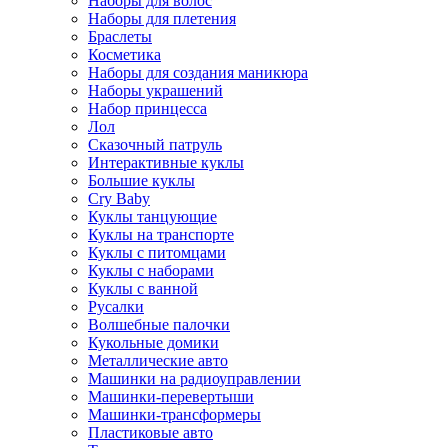
Наборы для волос
Наборы для плетения
Браслеты
Косметика
Наборы для создания маникюра
Наборы украшений
Набор принцесса
Лол
Сказочный патруль
Интерактивные куклы
Большие куклы
Cry Baby
Куклы танцующие
Куклы на транспорте
Куклы с питомцами
Куклы с наборами
Куклы с ванной
Русалки
Волшебные палочки
Кукольные домики
Металлические авто
Машинки на радиоуправлении
Машинки-перевертыши
Машинки-трансформеры
Пластиковые авто