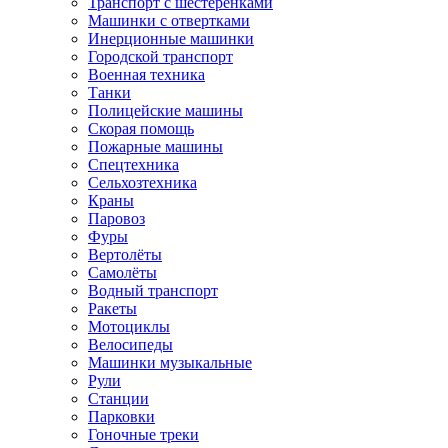
Транспорт с шестеренками
Машинки с отвертками
Инерционные машинки
Городской транспорт
Военная техника
Танки
Полицейские машины
Скорая помощь
Пожарные машины
Спецтехника
Сельхозтехника
Краны
Паровоз
Фуры
Вертолёты
Самолёты
Водный транспорт
Ракеты
Мотоциклы
Велосипеды
Машинки музыкальные
Рули
Станции
Парковки
Гоночные треки