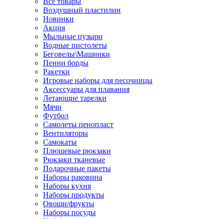
Все товары
Воздушный пластилин
Новинки
Акция
Мыльные пузыри
Водные пистолеты
Беговелы\Машинки
Пенни борды
Ракетки
Игровые наборы для песочницы
Аксессуары для плавания
Летающие тарелки
Мячи
Футбол
Самолеты пенопласт
Вентиляторы
Самокаты
Плюшевые рюкзаки
Рюкзаки тканевые
Подарочные пакеты
Наборы раковина
Наборы кухня
Наборы продукты
Овощи/фрукты
Наборы посуды