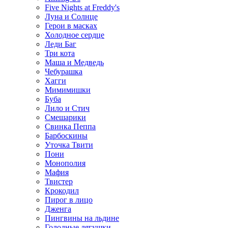
Five Nights at Freddy's
Луна и Солнце
Герои в масках
Холодное сердце
Леди Баг
Три кота
Маша и Медведь
Чебурашка
Хагги
Мимимишки
Буба
Лило и Стич
Смешарики
Свинка Пеппа
Барбоскины
Уточка Твити
Пони
Монополия
Мафия
Твистер
Крокодил
Пирог в лицо
Дженга
Пингвины на льдине
Голодные лягушки