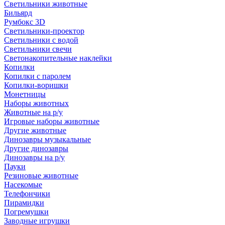
Светильники животные
Бильярд
Румбокс 3D
Светильники-проектор
Светильники с водой
Светильники свечи
Светонакопительные наклейки
Копилки
Копилки с паролем
Копилки-воришки
Монетницы
Наборы животных
Животные на р/у
Игровые наборы животные
Другие животные
Динозавры музыкальные
Другие динозавры
Динозавры на р/у
Пауки
Резиновые животные
Насекомые
Телефончики
Пирамидки
Погремушки
Заводные игрушки