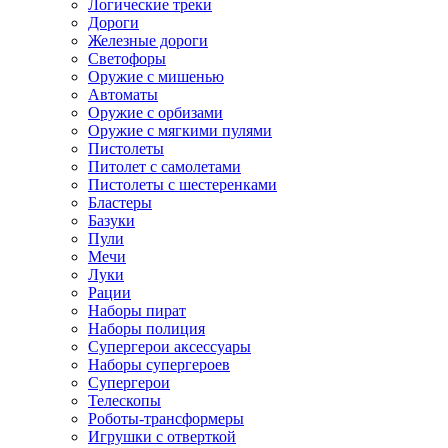
Логические треки
Дороги
Железные дороги
Светофоры
Оружие с мишенью
Автоматы
Оружие с орбизами
Оружие с мягкими пулями
Пистолеты
Питолет с самолетами
Пистолеты с шестеренками
Бластеры
Базуки
Пули
Мечи
Луки
Рации
Наборы пират
Наборы полиция
Супергерои аксессуары
Наборы супергероев
Супергерои
Телескопы
Роботы-трансформеры
Игрушки с отверткой