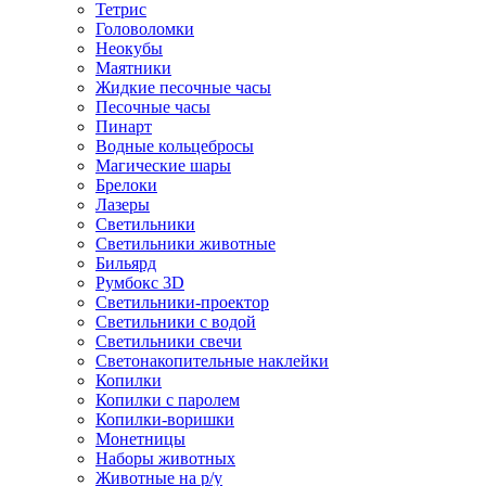
Тетрис
Головоломки
Неокубы
Маятники
Жидкие песочные часы
Песочные часы
Пинарт
Водные кольцебросы
Магические шары
Брелоки
Лазеры
Светильники
Светильники животные
Бильярд
Румбокс 3D
Светильники-проектор
Светильники с водой
Светильники свечи
Светонакопительные наклейки
Копилки
Копилки с паролем
Копилки-воришки
Монетницы
Наборы животных
Животные на р/у