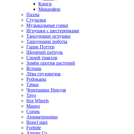
Книги
Микрофон
Пазлы
Стучалки
Музыкальные горки
Игрушки с шестеренками
Танцующие игрушки
Танцующие роботы
Гарри Поттер
Щенячий патруль
Синий трактор
Зомби против растений
Вспыш
Лёва грузовичок
Робокары
Тачки
Черепашки Ниндзя
Tayo
Hot Wheels
Марио
Соник
Аниматроники
Brawl stars
Fortnite
Among Us