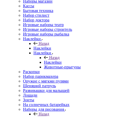
Наборы магазин
Кассы
Бытовая техника
Набор стилист
Набор доктора
Игровые наборы театр
Игровые наборы строитель
Игровые наборы рыбалка
Наклейки
Назад
Наклейки
Наклейки
Назад
Наклейки
Животные-прыгуны
Раскопки
Набор парикмахера
Оружие с мягкми пулями
Щенящий патруль
Развивашки для малышей
Лошади
Зонты
На солнечных батарейках
Наборы для рисования
Назад