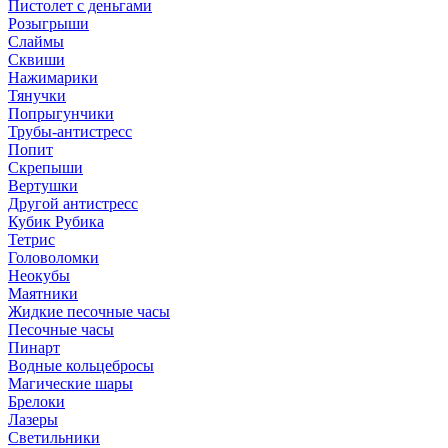
Пистолет с деньгами
Розыгрыши
Слаймы
Сквиши
Нажимарики
Тянучки
Попрыгунчики
Трубы-антистресс
Попит
Скрепыши
Вертушки
Другой антистресс
Кубик Рубика
Тетрис
Головоломки
Неокубы
Маятники
Жидкие песочные часы
Песочные часы
Пинарт
Водные кольцебросы
Магические шары
Брелоки
Лазеры
Светильники