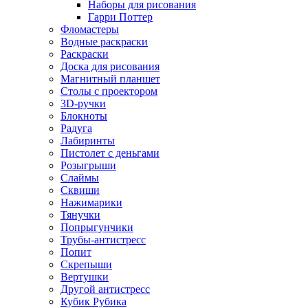
Наборы для рисования
Гарри Поттер
Фломастеры
Водные раскраски
Раскраски
Доска для рисования
Магнитный планшет
Столы с проектором
3D-ручки
Блокноты
Радуга
Лабиринты
Пистолет с деньгами
Розыгрыши
Слаймы
Сквиши
Нажимарики
Тянучки
Попрыгунчики
Трубы-антистресс
Попит
Скрепыши
Вертушки
Другой антистресс
Кубик Рубика