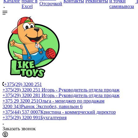
Каталог
прайс в
Контакты
Реквизиты
и точки
Отсрочкой
Excel
самовывоза
+375(29) 3200 251
+375(29) 3200 251
Игорь - Руководитель отдела продаж
+375(29) 3200 281
Игорь - Руководитель отдела продаж
+З75 29 3200 251
Ольга - менеджер по продажам
3200 343
Рынок Экспобел, павильон 6
+375(44) 537 0007
Кристина - коммерческий директор
+375(29) 3200 991
Бухгалтерия
Заказать звонок