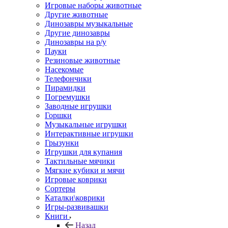
Игровые наборы животные
Другие животные
Динозавры музыкальные
Другие динозавры
Динозавры на р/у
Пауки
Резиновые животные
Насекомые
Телефончики
Пирамидки
Погремушки
Заводные игрушки
Горшки
Музыкальные игрушки
Интерактивные игрушки
Грызунки
Игрушки для купания
Тактильные мячики
Мягкие кубики и мячи
Игровые коврики
Сортеры
Каталки\коврики
Игры-развивашки
Книги
Назад