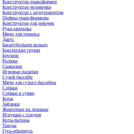
Конструктор-трансформер
Конструктор человечки
Конструктор с шуруповертом
Цифры-трансформеры
Конструктор для девочек
Рука-хваталка
Мячи для тенниса
Дартс
Баскетбольное кольцо
Боксерские груши
Боулинг
Ролики
Скакалки
Игровые палатки
Сухой бассейн
Мячи для сухого бассейна
Собаки
Собаки в сумке
Коты
Зайчики
Животные на лежанке
Игрушки с пледом
Коты-батоны
Панды
Гусь-обнимусь