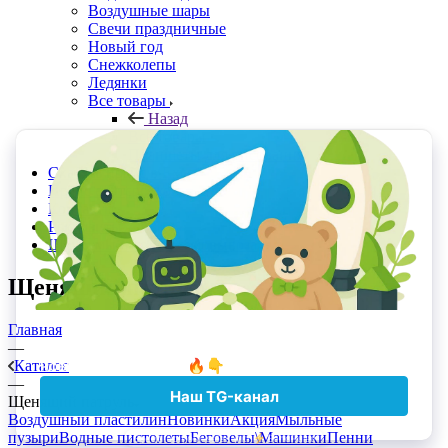
Воздушные шары
Свечи праздничные
Новый год
Снежколепы
Ледянки
Все товары
Назад
Все товары
Планшеты для рисования
Скачать прайс в Excel
Прайс с Отсрочкой
Контакты
Реквизиты
Шоурумы и точки самовывоза
Щенящий патруль
Главная
—
Каталог
—
Щенящий патруль
Воздушный пластилин
Новинки
Акция
Мыльные
пузыри
Водные пистолеты
Беговелы\Машинки
Пенни