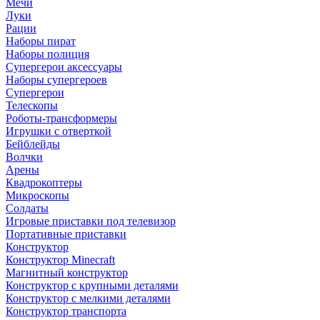
Мечи
Луки
Рации
Наборы пират
Наборы полиция
Супергерои аксессуары
Наборы супергероев
Супергерои
Телескопы
Роботы-трансформеры
Игрушки с отверткой
Бейблейды
Волчки
Арены
Квадрокоптеры
Микроскопы
Солдаты
Игровые приставки под телевизор
Портативные приставки
Конструктор
Конструктор Minecraft
Магнитный конструктор
Конструктор с крупными деталями
Конструктор с мелкими деталями
Конструктор транспорта