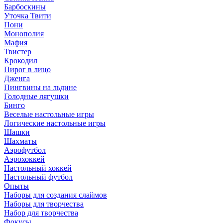
Барбоскины
Уточка Твити
Пони
Монополия
Мафия
Твистер
Крокодил
Пирог в лицо
Дженга
Пингвины на льдине
Голодные лягушки
Бинго
Веселые настольные игры
Логические настольные игры
Шашки
Шахматы
Аэрофутбол
Аэрохоккей
Настольный хоккей
Настольный футбол
Опыты
Наборы для создания слаймов
Наборы для творчества
Набор для творчества
Фокусы