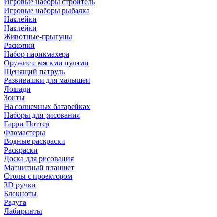
Игровые наборы строитель
Игровые наборы рыбалка
Наклейки
Наклейки
Животные-прыгуны
Раскопки
Набор парикмахера
Оружие с мягкми пулями
Щенящий патруль
Развивашки для малышей
Лошади
Зонты
На солнечных батарейках
Наборы для рисования
Гарри Поттер
Фломастеры
Водные раскраски
Раскраски
Доска для рисования
Магнитный планшет
Столы с проектором
3D-ручки
Блокноты
Радуга
Лабиринты