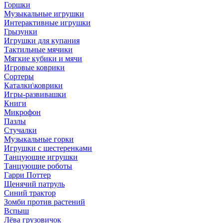
Горшки
Музыкальные игрушки
Интерактивные игрушки
Грызунки
Игрушки для купания
Тактильные мячики
Мягкие кубики и мячи
Игровые коврики
Сортеры
Каталки\коврики
Игры-развивашки
Книги
Микрофон
Пазлы
Стучалки
Музыкальные горки
Игрушки с шестеренками
Танцующие игрушки
Танцующие роботы
Гарри Поттер
Щенячий патруль
Синий трактор
Зомби против растений
Вспыш
Лёва грузовичок