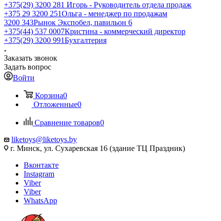
+375(29) 3200 281
Игорь - Руководитель отдела продаж
+З75 29 3200 251
Ольга - менеджер по продажам
3200 343
Рынок Экспобел, павильон 6
+375(44) 537 0007
Кристина - коммерческий директор
+375(29) 3200 991
Бухгалтерия
Заказать звонок
Задать вопрос
Войти
Корзина
0
Отложенные
0
Сравнение товаров
0
liketoys@liketoys.by
г. Минск, ул. Сухаревская 16 (здание ТЦ Праздник)
Вконтакте
Instagram
Viber
Viber
WhatsApp