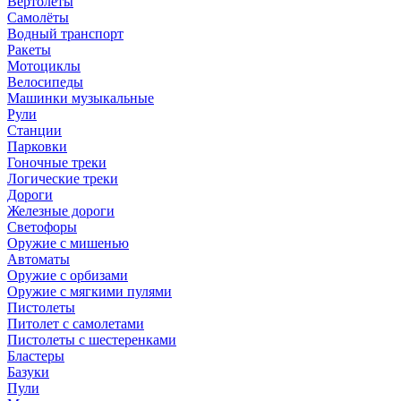
Вертолёты
Самолёты
Водный транспорт
Ракеты
Мотоциклы
Велосипеды
Машинки музыкальные
Рули
Станции
Парковки
Гоночные треки
Логические треки
Дороги
Железные дороги
Светофоры
Оружие с мишенью
Автоматы
Оружие с орбизами
Оружие с мягкими пулями
Пистолеты
Питолет с самолетами
Пистолеты с шестеренками
Бластеры
Базуки
Пули