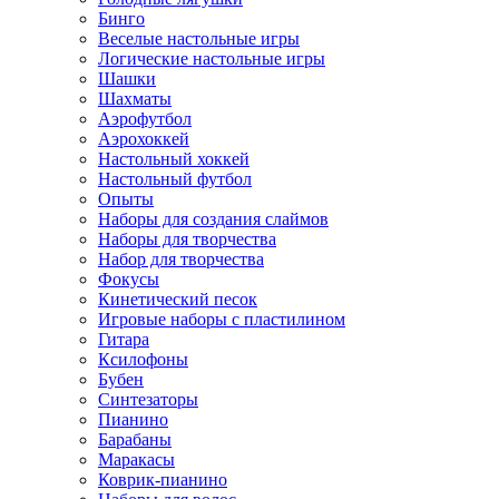
Бинго
Веселые настольные игры
Логические настольные игры
Шашки
Шахматы
Аэрофутбол
Аэрохоккей
Настольный хоккей
Настольный футбол
Опыты
Наборы для создания слаймов
Наборы для творчества
Набор для творчества
Фокусы
Кинетический песок
Игровые наборы с пластилином
Гитара
Ксилофоны
Бубен
Синтезаторы
Пианино
Барабаны
Маракасы
Коврик-пианино