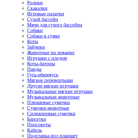
Ролики
Скакалки
Игровые палатки
Сухой бассейн
Мячи для сухого бассейна
Собаки
Собаки в сумке
Коты
Зайчики
Животные на лежанке
Игрушки с пледом
Коты-батоны
Панды
Гусь-обнимусь
Мягкие перевертыши
Другие мягкие игрушки
Музыкальные мягкие игрушки
Музыкальные животные
Плюшевые сумочки
Сумочки-животные
Силиконовые сумочки
Барсетки
Попсокеты
Кабель
Подставка под планшет