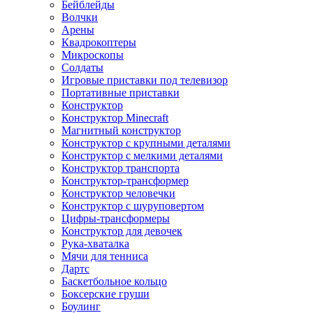
Бейблейды
Волчки
Арены
Квадрокоптеры
Микроскопы
Солдаты
Игровые приставки под телевизор
Портативные приставки
Конструктор
Конструктор Minecraft
Магнитный конструктор
Конструктор с крупными деталями
Конструктор с мелкими деталями
Конструктор транспорта
Конструктор-трансформер
Конструктор человечки
Конструктор с шуруповертом
Цифры-трансформеры
Конструктор для девочек
Рука-хваталка
Мячи для тенниса
Дартс
Баскетбольное кольцо
Боксерские груши
Боулинг