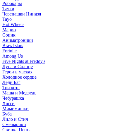
Робокары
Тачки
Черепашки Ниндзя
Tayo
Hot Wheels
Марио
Соник
Аниматроники
Brawl stars
Fortnite
Among Us
Five Nights at Freddy's
Луна и Солнце
Герои в масках
Холодное сердце
Леди Баг
Три кота
Маша и Медведь
Чебурашка
Хагги
Мимимишки
Буба
Лило и Стич
Смешарики
Свинка Пеппа