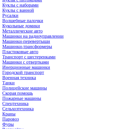
Куклы с наборами
Куклы с ванной
Русалки
Волшебные палочки
Кукольные домики
Металлические авто
Машинки на радиоуправлении
Машинки-перевертыши
Машинки-трансформеры
Пластиковые авто
Транспорт с шестеренками
Машинки с отвертками
Инерционные машинки
Городской транспорт
Военная техника
Танки
Полицейские машины
Скорая помощь
Пожарные машины
Спецтехника
Сельхозтехника
Краны
Паровоз
Фуры