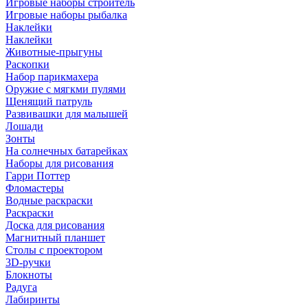
Игровые наборы строитель
Игровые наборы рыбалка
Наклейки
Наклейки
Животные-прыгуны
Раскопки
Набор парикмахера
Оружие с мягкми пулями
Щенящий патруль
Развивашки для малышей
Лошади
Зонты
На солнечных батарейках
Наборы для рисования
Гарри Поттер
Фломастеры
Водные раскраски
Раскраски
Доска для рисования
Магнитный планшет
Столы с проектором
3D-ручки
Блокноты
Радуга
Лабиринты