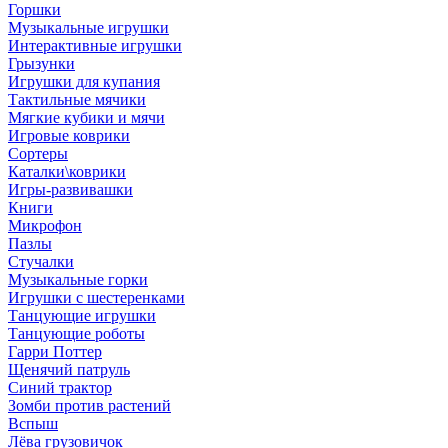
Горшки
Музыкальные игрушки
Интерактивные игрушки
Грызунки
Игрушки для купания
Тактильные мячики
Мягкие кубики и мячи
Игровые коврики
Сортеры
Каталки\коврики
Игры-развивашки
Книги
Микрофон
Пазлы
Стучалки
Музыкальные горки
Игрушки с шестеренками
Танцующие игрушки
Танцующие роботы
Гарри Поттер
Щенячий патруль
Синий трактор
Зомби против растений
Вспыш
Лёва грузовичок