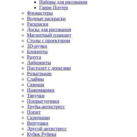
Наборы для рисования
Гарри Поттер
Фломастеры
Водные раскраски
Раскраски
Доска для рисования
Магнитный планшет
Столы с проектором
3D-ручки
Блокноты
Радуга
Лабиринты
Пистолет с деньгами
Розыгрыши
Слаймы
Сквиши
Нажимарики
Тянучки
Попрыгунчики
Трубы-антистресс
Попит
Скрепыши
Вертушки
Другой антистресс
Кубик Рубика