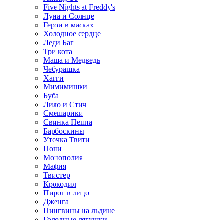
Five Nights at Freddy's
Луна и Солнце
Герои в масках
Холодное сердце
Леди Баг
Три кота
Маша и Медведь
Чебурашка
Хагги
Мимимишки
Буба
Лило и Стич
Смешарики
Свинка Пеппа
Барбоскины
Уточка Твити
Пони
Монополия
Мафия
Твистер
Крокодил
Пирог в лицо
Дженга
Пингвины на льдине
Голодные лягушки