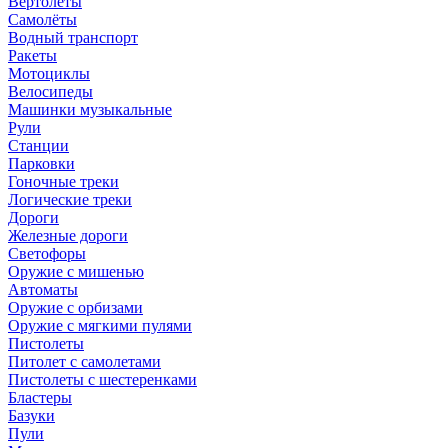
Вертолёты
Самолёты
Водный транспорт
Ракеты
Мотоциклы
Велосипеды
Машинки музыкальные
Рули
Станции
Парковки
Гоночные треки
Логические треки
Дороги
Железные дороги
Светофоры
Оружие с мишенью
Автоматы
Оружие с орбизами
Оружие с мягкими пулями
Пистолеты
Питолет с самолетами
Пистолеты с шестеренками
Бластеры
Базуки
Пули