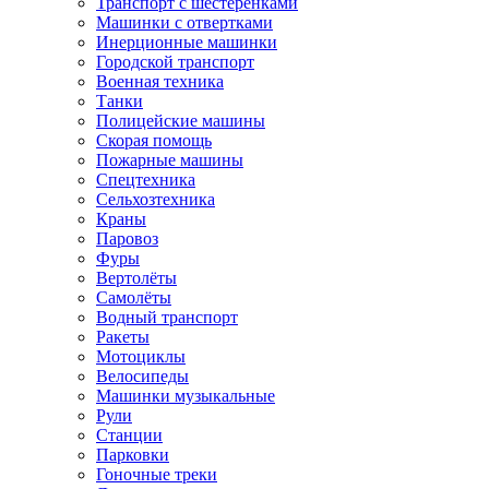
Транспорт с шестеренками
Машинки с отвертками
Инерционные машинки
Городской транспорт
Военная техника
Танки
Полицейские машины
Скорая помощь
Пожарные машины
Спецтехника
Сельхозтехника
Краны
Паровоз
Фуры
Вертолёты
Самолёты
Водный транспорт
Ракеты
Мотоциклы
Велосипеды
Машинки музыкальные
Рули
Станции
Парковки
Гоночные треки