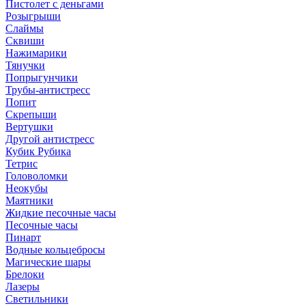
Пистолет с деньгами
Розыгрыши
Слаймы
Сквиши
Нажимарики
Тянучки
Попрыгунчики
Трубы-антистресс
Попит
Скрепыши
Вертушки
Другой антистресс
Кубик Рубика
Тетрис
Головоломки
Неокубы
Маятники
Жидкие песочные часы
Песочные часы
Пинарт
Водные кольцебросы
Магические шары
Брелоки
Лазеры
Светильники