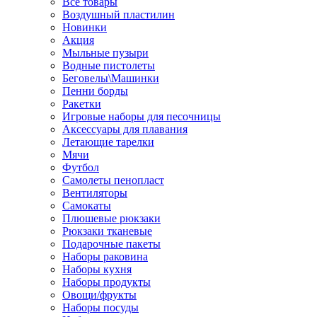
Все товары
Воздушный пластилин
Новинки
Акция
Мыльные пузыри
Водные пистолеты
Беговелы\Машинки
Пенни борды
Ракетки
Игровые наборы для песочницы
Аксессуары для плавания
Летающие тарелки
Мячи
Футбол
Самолеты пенопласт
Вентиляторы
Самокаты
Плюшевые рюкзаки
Рюкзаки тканевые
Подарочные пакеты
Наборы раковина
Наборы кухня
Наборы продукты
Овощи/фрукты
Наборы посуды