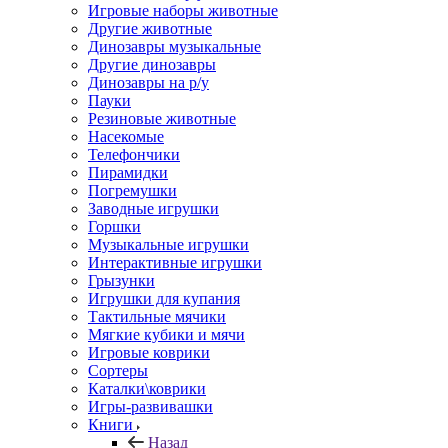
Игровые наборы животные
Другие животные
Динозавры музыкальные
Другие динозавры
Динозавры на р/у
Пауки
Резиновые животные
Насекомые
Телефончики
Пирамидки
Погремушки
Заводные игрушки
Горшки
Музыкальные игрушки
Интерактивные игрушки
Грызунки
Игрушки для купания
Тактильные мячики
Мягкие кубики и мячи
Игровые коврики
Сортеры
Каталки\коврики
Игры-развивашки
Книги
Назад