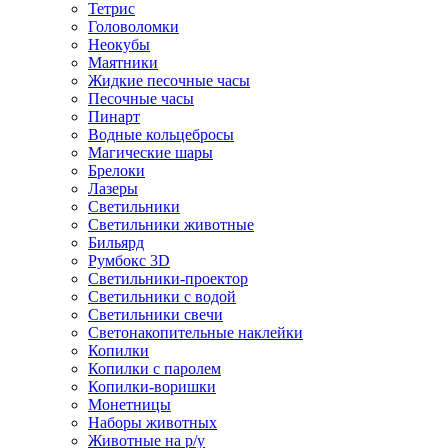
Тетрис
Головоломки
Неокубы
Маятники
Жидкие песочные часы
Песочные часы
Пинарт
Водные кольцебросы
Магические шары
Брелоки
Лазеры
Светильники
Светильники животные
Бильярд
Румбокс 3D
Светильники-проектор
Светильники с водой
Светильники свечи
Светонакопительные наклейки
Копилки
Копилки с паролем
Копилки-воришки
Монетницы
Наборы животных
Животные на р/у