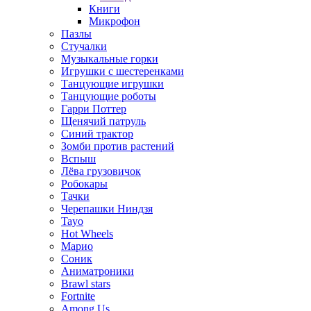
Книги
Микрофон
Пазлы
Стучалки
Музыкальные горки
Игрушки с шестеренками
Танцующие игрушки
Танцующие роботы
Гарри Поттер
Щенячий патруль
Синий трактор
Зомби против растений
Вспыш
Лёва грузовичок
Робокары
Тачки
Черепашки Ниндзя
Tayo
Hot Wheels
Марио
Соник
Аниматроники
Brawl stars
Fortnite
Among Us