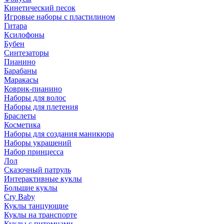
Кинетический песок
Игровые наборы с пластилином
Гитара
Ксилофоны
Бубен
Синтезаторы
Пианино
Барабаны
Маракасы
Коврик-пианино
Наборы для волос
Наборы для плетения
Браслеты
Косметика
Наборы для создания маникюра
Наборы украшений
Набор принцесса
Лол
Сказочный патруль
Интерактивные куклы
Большие куклы
Cry Baby
Куклы танцующие
Куклы на транспорте
Куклы с питомцами