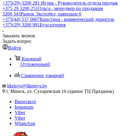
+375(29) 3200 281
Игорь - Руководитель отдела продаж
+З75 29 3200 251
Ольга - менеджер по продажам
3200 343
Рынок Экспобел, павильон 6
+375(44) 537 0007
Кристина - коммерческий директор
+375(29) 3200 991
Бухгалтерия
Заказать звонок
Задать вопрос
Войти
Корзина
0
Отложенные
0
Сравнение товаров
0
liketoys@liketoys.by
г. Минск, ул. Сухаревская 16 (здание ТЦ Праздник)
Вконтакте
Instagram
Viber
Viber
WhatsApp