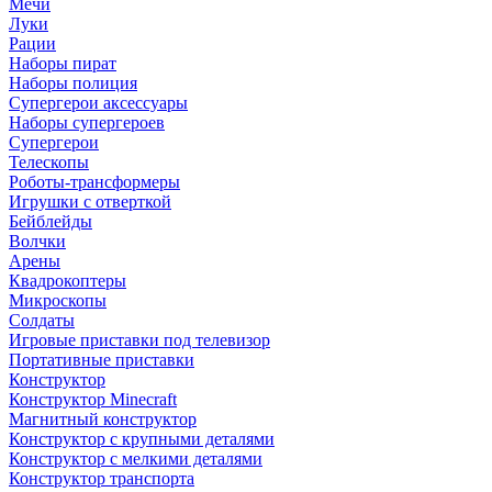
Мечи
Луки
Рации
Наборы пират
Наборы полиция
Супергерои аксессуары
Наборы супергероев
Супергерои
Телескопы
Роботы-трансформеры
Игрушки с отверткой
Бейблейды
Волчки
Арены
Квадрокоптеры
Микроскопы
Солдаты
Игровые приставки под телевизор
Портативные приставки
Конструктор
Конструктор Minecraft
Магнитный конструктор
Конструктор с крупными деталями
Конструктор с мелкими деталями
Конструктор транспорта