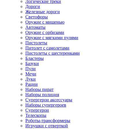
Логические треки
Дороги
Железные дороги
Светофоры
Оружие с мишенью
Автоматы
Оружие с орбизами
Оружие с мягкими пулями
Пистолеты
Питолет с самолетами
Пистолеты с шестеренками
Бластеры
Базуки
Пули
Мечи
Луки
Рации
Наборы пират
Наборы полиция
Супергерои аксессуары
Наборы супергероев
Супергерои
Телескопы
Роботы-трансформеры
Игрушки с отверткой