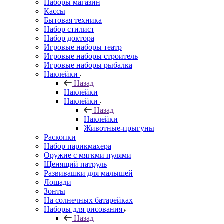
Наборы магазин
Кассы
Бытовая техника
Набор стилист
Набор доктора
Игровые наборы театр
Игровые наборы строитель
Игровые наборы рыбалка
Наклейки
Назад
Наклейки
Наклейки
Назад
Наклейки
Животные-прыгуны
Раскопки
Набор парикмахера
Оружие с мягкми пулями
Щенящий патруль
Развивашки для малышей
Лошади
Зонты
На солнечных батарейках
Наборы для рисования
Назад