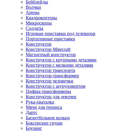
Бейблейды
Волчки
Арены
Квадрокоптеры
Микроскопы
Солдаты
Игровые приставки под телевизор
Портативные приставки
Конструктор
Конструктор Minecraft
Магнитный конструктор
Конструктор с крупными деталями
Конструктор с мелкими деталями
Конструктор транспорта
Конструктор-трансформер
Конструктор человечки
Конструктор с шуруповертом
Цифры-трансформеры
Конструктор для девочек
Рука-хваталка
Мячи для тенниса
Дартс
Баскетбольное кольцо
Боксерские груши
Боулинг