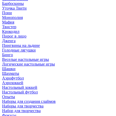
Барбоскины
Уточка Твити
Пони
Монополия
Мафия
Твистер
Крокодил
Пирог в лицо
Дженга
Пингвины на льдине
Голодные лягушки
Бинго
Веселые настольные игры
Логические настольные игры
Шашки
Шахматы
Аэрофутбол
Аэрохоккей
Настольный хоккей
Настольный футбол
Опыты
Наборы для создания слаймов
Наборы для творчества
Набор для творчества
Фокусы