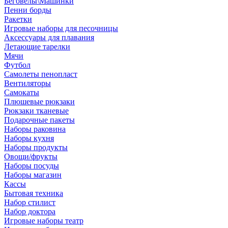
Беговелы\Машинки
Пенни борды
Ракетки
Игровые наборы для песочницы
Аксессуары для плавания
Летающие тарелки
Мячи
Футбол
Самолеты пенопласт
Вентиляторы
Самокаты
Плюшевые рюкзаки
Рюкзаки тканевые
Подарочные пакеты
Наборы раковина
Наборы кухня
Наборы продукты
Овощи/фрукты
Наборы посуды
Наборы магазин
Кассы
Бытовая техника
Набор стилист
Набор доктора
Игровые наборы театр