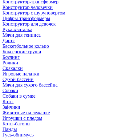
Конструктор-трансформер
Конструктор человечки
Конструктор с шуруповертом
Цифры-трансформеры
Конструктор для девочек
Рука-хваталка
Мячи для тенниса
Дартс
Баскетбольное кольцо
Боксерские груши
Боулинг
Ролики
Скакалки
Игровые палатки
Сухой бассейн
Мячи для сухого бассейна
Собаки
Собаки в сумке
Коты
Зайчики
Животные на лежанке
Игрушки с пледом
Коты-батоны
Панды
Гусь-обнимусь