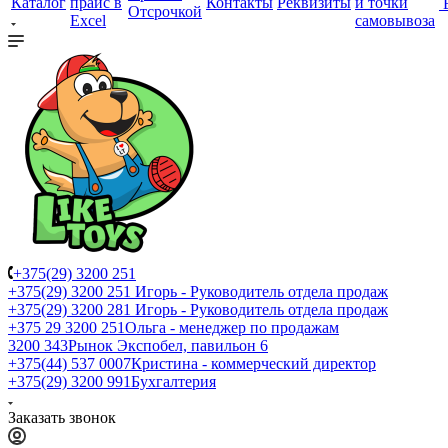
Каталог
прайс в
Контакты
Реквизиты
и точки
Отсрочкой
Excel
самовывоза
+375(29) 3200 251
+375(29) 3200 251
Игорь - Руководитель отдела продаж
+375(29) 3200 281
Игорь - Руководитель отдела продаж
+З75 29 3200 251
Ольга - менеджер по продажам
3200 343
Рынок Экспобел, павильон 6
+375(44) 537 0007
Кристина - коммерческий директор
+375(29) 3200 991
Бухгалтерия
Заказать звонок