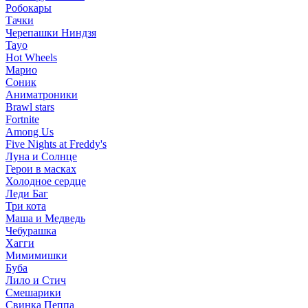
Робокары
Тачки
Черепашки Ниндзя
Tayo
Hot Wheels
Марио
Соник
Аниматроники
Brawl stars
Fortnite
Among Us
Five Nights at Freddy's
Луна и Солнце
Герои в масках
Холодное сердце
Леди Баг
Три кота
Маша и Медведь
Чебурашка
Хагги
Мимимишки
Буба
Лило и Стич
Смешарики
Свинка Пеппа