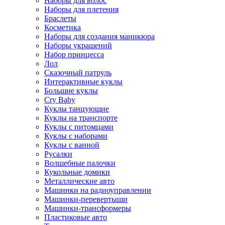
Наборы для волос
Наборы для плетения
Браслеты
Косметика
Наборы для создания маникюра
Наборы украшений
Набор принцесса
Лол
Сказочный патруль
Интерактивные куклы
Большие куклы
Cry Baby
Куклы танцующие
Куклы на транспорте
Куклы с питомцами
Куклы с наборами
Куклы с ванной
Русалки
Волшебные палочки
Кукольные домики
Металлические авто
Машинки на радиоуправлении
Машинки-перевертыши
Машинки-трансформеры
Пластиковые авто