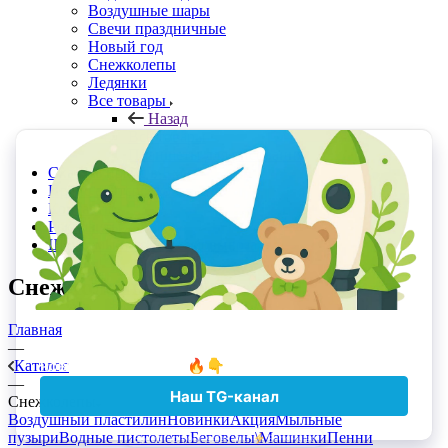
Воздушные шары
Свечи праздничные
Новый год
Снежколепы
Ледянки
Все товары
Назад
Все товары
Планшеты для рисования
Скачать прайс в Excel
Прайс с Отсрочкой
Контакты
Реквизиты
Шоурумы и точки самовывоза
Снежколепы
Главная
—
Каталог
—
Снежколепы
Воздушный пластилин
Новинки
Акция
Мыльные
пузыри
Водные пистолеты
Беговелы\Машинки
Пенни