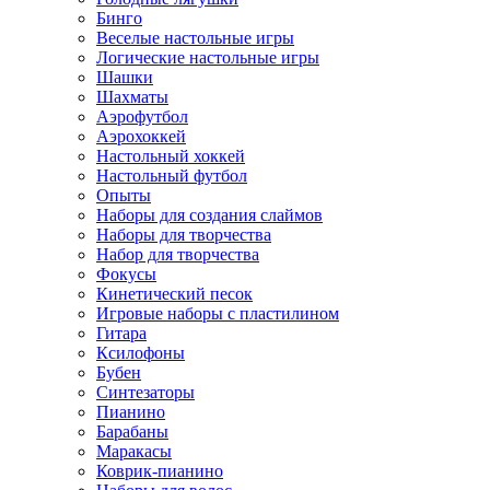
Бинго
Веселые настольные игры
Логические настольные игры
Шашки
Шахматы
Аэрофутбол
Аэрохоккей
Настольный хоккей
Настольный футбол
Опыты
Наборы для создания слаймов
Наборы для творчества
Набор для творчества
Фокусы
Кинетический песок
Игровые наборы с пластилином
Гитара
Ксилофоны
Бубен
Синтезаторы
Пианино
Барабаны
Маракасы
Коврик-пианино