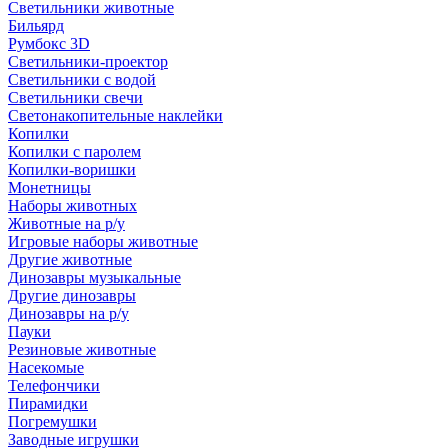
Светильники животные
Бильярд
Румбокс 3D
Светильники-проектор
Светильники с водой
Светильники свечи
Светонакопительные наклейки
Копилки
Копилки с паролем
Копилки-воришки
Монетницы
Наборы животных
Животные на р/у
Игровые наборы животные
Другие животные
Динозавры музыкальные
Другие динозавры
Динозавры на р/у
Пауки
Резиновые животные
Насекомые
Телефончики
Пирамидки
Погремушки
Заводные игрушки