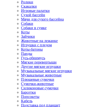
Ролики
Скакалки
Игровые палатки
Сухой бассейн
Мячи для сухого бассейна
Собаки
Собаки в сумке
Коты
Зайчики
Животные на лежанке
Игрушки с пледом
Коты-батоны
Панды
Гусь-обнимусь
Мягкие перевертыши
Другие мягкие игрушки
Музыкальные мягкие игрушки
Музыкальные животные
Плюшевые сумочки
Сумочки-животные
Силиконовые сумочки
Барсетки
Попсокеты
Кабель
Подставка под планшет