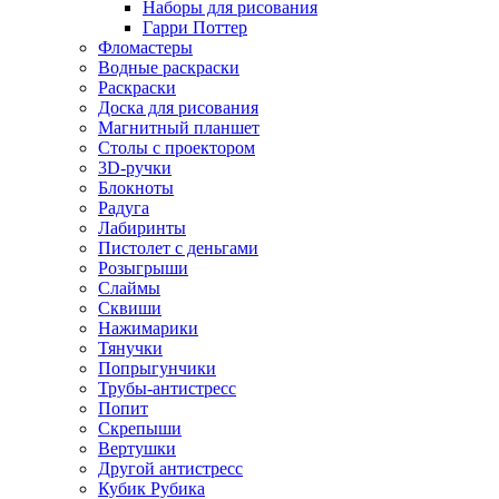
Наборы для рисования
Гарри Поттер
Фломастеры
Водные раскраски
Раскраски
Доска для рисования
Магнитный планшет
Столы с проектором
3D-ручки
Блокноты
Радуга
Лабиринты
Пистолет с деньгами
Розыгрыши
Слаймы
Сквиши
Нажимарики
Тянучки
Попрыгунчики
Трубы-антистресс
Попит
Скрепыши
Вертушки
Другой антистресс
Кубик Рубика