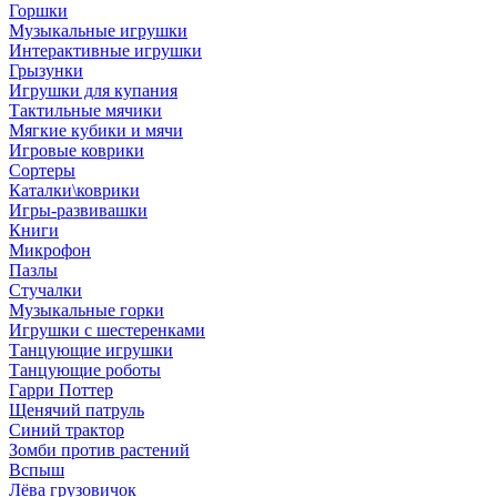
Горшки
Музыкальные игрушки
Интерактивные игрушки
Грызунки
Игрушки для купания
Тактильные мячики
Мягкие кубики и мячи
Игровые коврики
Сортеры
Каталки\коврики
Игры-развивашки
Книги
Микрофон
Пазлы
Стучалки
Музыкальные горки
Игрушки с шестеренками
Танцующие игрушки
Танцующие роботы
Гарри Поттер
Щенячий патруль
Синий трактор
Зомби против растений
Вспыш
Лёва грузовичок