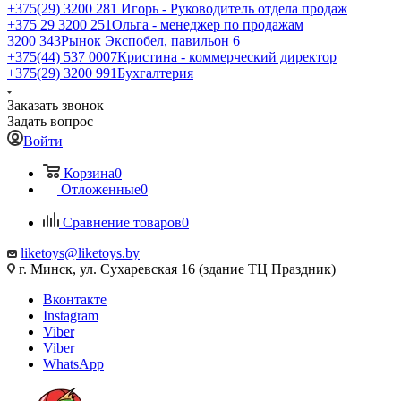
+375(29) 3200 281
Игорь - Руководитель отдела продаж
+З75 29 3200 251
Ольга - менеджер по продажам
3200 343
Рынок Экспобел, павильон 6
+375(44) 537 0007
Кристина - коммерческий директор
+375(29) 3200 991
Бухгалтерия
Заказать звонок
Задать вопрос
Войти
Корзина
0
Отложенные
0
Сравнение товаров
0
liketoys@liketoys.by
г. Минск, ул. Сухаревская 16 (здание ТЦ Праздник)
Вконтакте
Instagram
Viber
Viber
WhatsApp