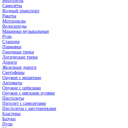
Вертолёты
Самолёты
Водный транспорт
Ракеты
Мотоциклы
Велосипеды
Машинки музыкальные
Рули
Станции
Парковки
Гоночные треки
Логические треки
Дороги
Железные дороги
Светофоры
Оружие с мишенью
Автоматы
Оружие с орбизами
Оружие с мягкими пулями
Пистолеты
Питолет с самолетами
Пистолеты с шестеренками
Бластеры
Базуки
Пули