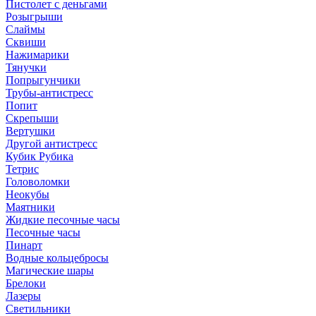
Пистолет с деньгами
Розыгрыши
Слаймы
Сквиши
Нажимарики
Тянучки
Попрыгунчики
Трубы-антистресс
Попит
Скрепыши
Вертушки
Другой антистресс
Кубик Рубика
Тетрис
Головоломки
Неокубы
Маятники
Жидкие песочные часы
Песочные часы
Пинарт
Водные кольцебросы
Магические шары
Брелоки
Лазеры
Светильники