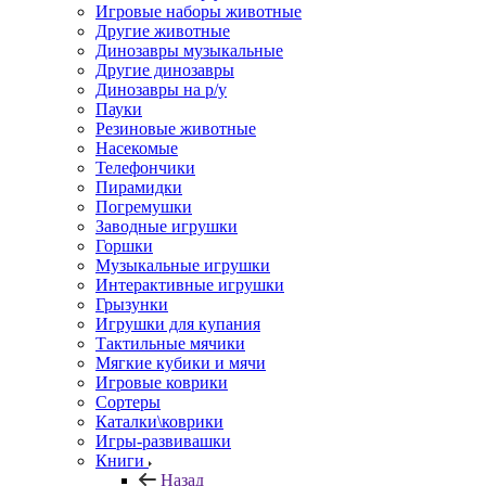
Игровые наборы животные
Другие животные
Динозавры музыкальные
Другие динозавры
Динозавры на р/у
Пауки
Резиновые животные
Насекомые
Телефончики
Пирамидки
Погремушки
Заводные игрушки
Горшки
Музыкальные игрушки
Интерактивные игрушки
Грызунки
Игрушки для купания
Тактильные мячики
Мягкие кубики и мячи
Игровые коврики
Сортеры
Каталки\коврики
Игры-развивашки
Книги
Назад