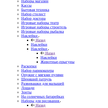
Наборы магазин
Кассы
Бытовая техника
Набор стилист
Набор доктора
Игровые наборы театр
Игровые наборы строитель
Игровые наборы рыбалка
Наклейки
Назад
Наклейки
Наклейки
Назад
Наклейки
Животные-прыгуны
Раскопки
Набор парикмахера
Оружие с мягкми пулями
Щенящий патруль
Развивашки для малышей
Лошади
Зонты
На солнечных батарейках
Наборы для рисования
Назад