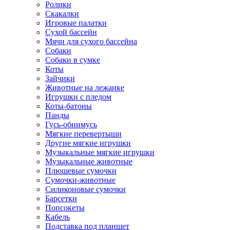
Ролики
Скакалки
Игровые палатки
Сухой бассейн
Мячи для сухого бассейна
Собаки
Собаки в сумке
Коты
Зайчики
Животные на лежанке
Игрушки с пледом
Коты-батоны
Панды
Гусь-обнимусь
Мягкие перевертыши
Другие мягкие игрушки
Музыкальные мягкие игрушки
Музыкальные животные
Плюшевые сумочки
Сумочки-животные
Силиконовые сумочки
Барсетки
Попсокеты
Кабель
Подставка под планшет