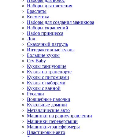
Наборы для волос
Наборы для плетения
Браслеты
Косметика
Наборы для создания маникюра
Наборы украшений
Набор принцесса
Лол
Сказочный патруль
Интерактивные куклы
Большие куклы
Cry Baby
Куклы танцующие
Куклы на транспорте
Куклы с питомцами
Куклы с наборами
Куклы с ванной
Русалки
Волшебные палочки
Кукольные домики
Металлические авто
Машинки на радиоуправлении
Машинки-перевертыши
Машинки-трансформеры
Пластиковые авто