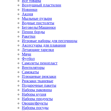
Все товары
Воздушный пластилин
Новинки
Акция
Мыльные пузыри
Водные пистолеты
Беговелы\Машинки
Пенни борды
Ракетки
Игровые наборы для песочницы
Аксессуары для плавания
Летающие тарелки
Мячи
Футбол
Самолеты пенопласт
Вентиляторы
Самокаты
Плюшевые рюкзаки
Рюкзаки тканевые
Подарочные пакеты
Наборы раковина
Наборы кухня
Наборы продукты
Овощи/фрукты
Наборы посуды