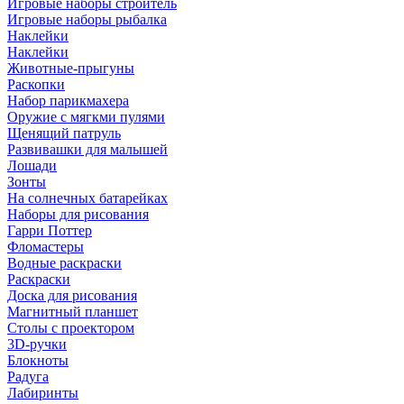
Игровые наборы строитель
Игровые наборы рыбалка
Наклейки
Наклейки
Животные-прыгуны
Раскопки
Набор парикмахера
Оружие с мягкми пулями
Щенящий патруль
Развивашки для малышей
Лошади
Зонты
На солнечных батарейках
Наборы для рисования
Гарри Поттер
Фломастеры
Водные раскраски
Раскраски
Доска для рисования
Магнитный планшет
Столы с проектором
3D-ручки
Блокноты
Радуга
Лабиринты