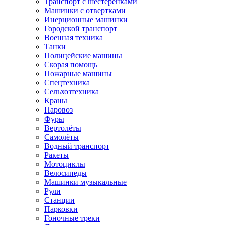
Транспорт с шестеренками
Машинки с отвертками
Инерционные машинки
Городской транспорт
Военная техника
Танки
Полицейские машины
Скорая помощь
Пожарные машины
Спецтехника
Сельхозтехника
Краны
Паровоз
Фуры
Вертолёты
Самолёты
Водный транспорт
Ракеты
Мотоциклы
Велосипеды
Машинки музыкальные
Рули
Станции
Парковки
Гоночные треки