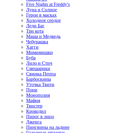
Five Nights at Freddy's
Луна и Солнце
Герои в масках
Холодное сердце
Леди Баг
Три кота
Маша и Медведь
Чебурашка
Хагги
Мимимишки
Буба
Лило и Стич
Смешарики
Свинка Пеппа
Барбоскины
Уточка Твити
Пони
Монополия
Мафия
Твистер
Крокодил
Пирог в лицо
Дженга
Пингвины на льдине
Голодные лягушки