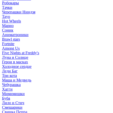
Робокары
Тачки
Черепашки Ниндзя
Tayo
Hot Wheels
Марио
Соник
Аниматроники
Brawl stars
Fortnite
Among Us
Five Nights at Freddy's
Луна и Солнце
Герои в масках
Холодное сердце
Леди Баг
Три кота
Маша и Медведь
Чебурашка
Хагги
Мимимишки
Буба
Лило и Стич
Смешарики
Свинка Пеппа