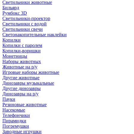
Светильники животные
Бильярд
Румбокс 3D
Светильники-проектор
Светильники с водой
Светильники свечи
Светонакопительные наклейки
Копилки
Копилки с паролем
Копилки-воришки
Монетницы
Наборы животных
Животные на р/у
Игровые наборы животные
Другие животные
Динозавры музыкальные
Другие динозавры
Динозавры на р/у
Пауки
Резиновые животные
Насекомые
Телефончики
Пирамидки
Погремушки
Заводные игрушки