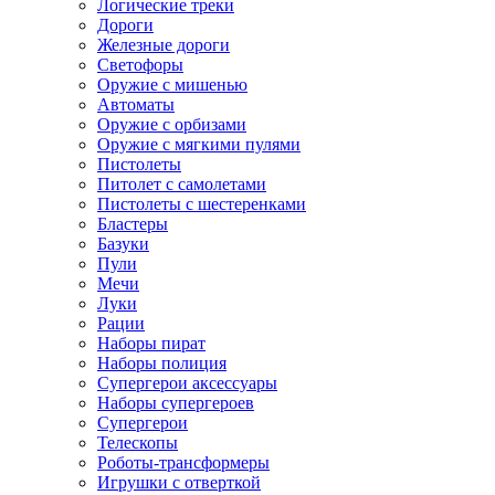
Логические треки
Дороги
Железные дороги
Светофоры
Оружие с мишенью
Автоматы
Оружие с орбизами
Оружие с мягкими пулями
Пистолеты
Питолет с самолетами
Пистолеты с шестеренками
Бластеры
Базуки
Пули
Мечи
Луки
Рации
Наборы пират
Наборы полиция
Супергерои аксессуары
Наборы супергероев
Супергерои
Телескопы
Роботы-трансформеры
Игрушки с отверткой