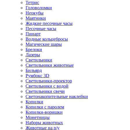
Тетрис
Головоломки
Неокубы
Маятники
Жидкие песочные часы
Песочные часы
Пинарт
Водные кольцебросы
Магические шары
Брелоки
Лазеры
Светильники
Светильники животные
Бильярд
Румбокс 3D
Светильники-проектор
Светильники с водой
Светильники свечи
Светонакопительные наклейки
Копилки
Копилки с паролем
Копилки-воришки
Монетницы
Наборы животных
Животные на р/у