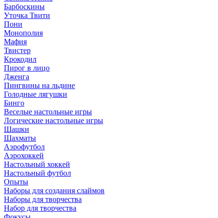
Барбоскины
Уточка Твити
Пони
Монополия
Мафия
Твистер
Крокодил
Пирог в лицо
Дженга
Пингвины на льдине
Голодные лягушки
Бинго
Веселые настольные игры
Логические настольные игры
Шашки
Шахматы
Аэрофутбол
Аэрохоккей
Настольный хоккей
Настольный футбол
Опыты
Наборы для создания слаймов
Наборы для творчества
Набор для творчества
Фокусы