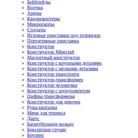
Бейблейды
Волчки
Арены
Квадрокоптеры
Микроскопы
Солдаты
Игровые приставки под телевизор
Портативные приставки
Конструктор
Конструктор Minecraft
Магнитный конструктор
Конструктор с крупными деталями
Конструктор с мелкими деталями
Конструктор транспорта
Конструктор-трансформер
Конструктор человечки
Конструктор с шуруповертом
Цифры-трансформеры
Конструктор для девочек
Рука-хваталка
Мячи для тенниса
Дартс
Баскетбольное кольцо
Боксерские груши
Боулинг