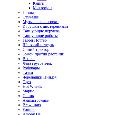
Книги
Микрофон
Пазлы
Стучалки
Музыкальные горки
Игрушки с шестеренками
Танцующие игрушки
Танцующие роботы
Гарри Поттер
Щенячий патруль
Синий трактор
Зомби против растений
Вспыш
Лёва грузовичок
Робокары
Тачки
Черепашки Ниндзя
Tayo
Hot Wheels
Марио
Соник
Аниматроники
Brawl stars
Fortnite
Among Us