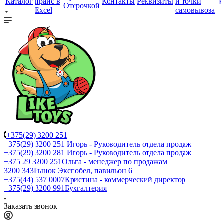
Каталог
прайс в
Контакты
Реквизиты
и точки
Отсрочкой
Excel
самовывоза
+375(29) 3200 251
+375(29) 3200 251
Игорь - Руководитель отдела продаж
+375(29) 3200 281
Игорь - Руководитель отдела продаж
+З75 29 3200 251
Ольга - менеджер по продажам
3200 343
Рынок Экспобел, павильон 6
+375(44) 537 0007
Кристина - коммерческий директор
+375(29) 3200 991
Бухгалтерия
Заказать звонок