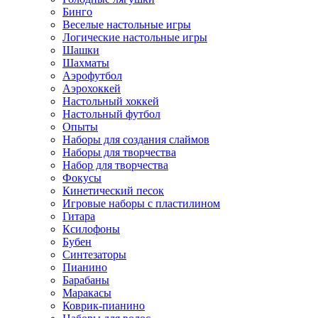
Бинго
Веселые настольные игры
Логические настольные игры
Шашки
Шахматы
Аэрофутбол
Аэрохоккей
Настольный хоккей
Настольный футбол
Опыты
Наборы для создания слаймов
Наборы для творчества
Набор для творчества
Фокусы
Кинетический песок
Игровые наборы с пластилином
Гитара
Ксилофоны
Бубен
Синтезаторы
Пианино
Барабаны
Маракасы
Коврик-пианино