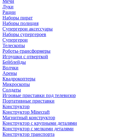
Мечи
Луки
Рации
Наборы пират
Наборы полиция
Супергерои аксессуары
Наборы супергероев
Супергерои
Телескопы
Роботы-трансформеры
Игрушки с отверткой
Бейблейды
Волчки
Арены
Квадрокоптеры
Микроскопы
Солдаты
Игровые приставки под телевизор
Портативные приставки
Конструктор
Конструктор Minecraft
Магнитный конструктор
Конструктор с крупными деталями
Конструктор с мелкими деталями
Конструктор транспорта