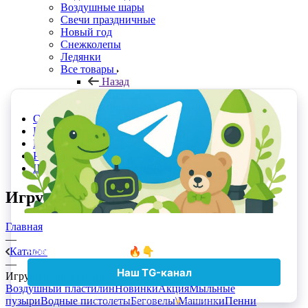
Воздушные шары
Свечи праздничные
Новый год
Снежколепы
Ледянки
Все товары
Назад
Все товары
Планшеты для рисования
Скачать прайс в Excel
Прайс с Отсрочкой
Контакты
Реквизиты
Шоурумы и точки самовывоза
Игрушки для купания
Главная
—
Каталог
—
Игрушки для купания
Воздушный пластилин
Новинки
Акция
Мыльные
пузыри
Водные пистолеты
Беговелы\Машинки
Пенни