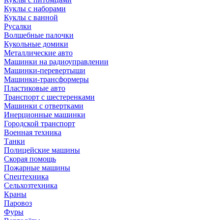
Куклы с наборами
Куклы с ванной
Русалки
Волшебные палочки
Кукольные домики
Металлические авто
Машинки на радиоуправлении
Машинки-перевертыши
Машинки-трансформеры
Пластиковые авто
Транспорт с шестеренками
Машинки с отвертками
Инерционные машинки
Городской транспорт
Военная техника
Танки
Полицейские машины
Скорая помощь
Пожарные машины
Спецтехника
Сельхозтехника
Краны
Паровоз
Фуры