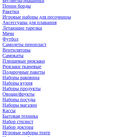
Беговелы\Машинки
Пенни борды
Ракетки
Игровые наборы для песочницы
Аксессуары для плавания
Летающие тарелки
Мячи
Футбол
Самолеты пенопласт
Вентиляторы
Самокаты
Плюшевые рюкзаки
Рюкзаки тканевые
Подарочные пакеты
Наборы раковина
Наборы кухня
Наборы продукты
Овощи/фрукты
Наборы посуды
Наборы магазин
Кассы
Бытовая техника
Набор стилист
Набор доктора
Игровые наборы театр