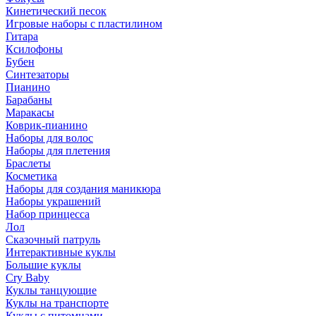
Кинетический песок
Игровые наборы с пластилином
Гитара
Ксилофоны
Бубен
Синтезаторы
Пианино
Барабаны
Маракасы
Коврик-пианино
Наборы для волос
Наборы для плетения
Браслеты
Косметика
Наборы для создания маникюра
Наборы украшений
Набор принцесса
Лол
Сказочный патруль
Интерактивные куклы
Большие куклы
Cry Baby
Куклы танцующие
Куклы на транспорте
Куклы с питомцами