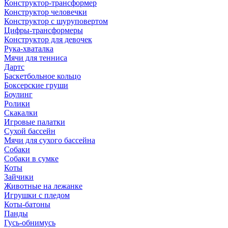
Конструктор-трансформер
Конструктор человечки
Конструктор с шуруповертом
Цифры-трансформеры
Конструктор для девочек
Рука-хваталка
Мячи для тенниса
Дартс
Баскетбольное кольцо
Боксерские груши
Боулинг
Ролики
Скакалки
Игровые палатки
Сухой бассейн
Мячи для сухого бассейна
Собаки
Собаки в сумке
Коты
Зайчики
Животные на лежанке
Игрушки с пледом
Коты-батоны
Панды
Гусь-обнимусь