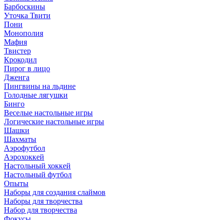
Барбоскины
Уточка Твити
Пони
Монополия
Мафия
Твистер
Крокодил
Пирог в лицо
Дженга
Пингвины на льдине
Голодные лягушки
Бинго
Веселые настольные игры
Логические настольные игры
Шашки
Шахматы
Аэрофутбол
Аэрохоккей
Настольный хоккей
Настольный футбол
Опыты
Наборы для создания слаймов
Наборы для творчества
Набор для творчества
Фокусы