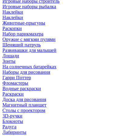
Игровые наборы строитель
Игровые наборы рыбалка
Наклейки
Наклейки
Животные-прыгуны
Раскопки
Набор парикмахера
Оружие с мягкми пулями
Щенящий патруль
Развивашки для малышей
Лошади
Зонты
На солнечных батарейках
Наборы для рисования
Гарри Поттер
Фломастеры
Водные раскраски
Раскраски
Доска для рисования
Магнитный планшет
Столы с проектором
3D-ручки
Блокноты
Радуга
Лабиринты