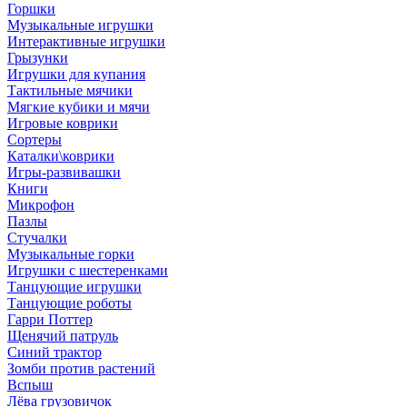
Горшки
Музыкальные игрушки
Интерактивные игрушки
Грызунки
Игрушки для купания
Тактильные мячики
Мягкие кубики и мячи
Игровые коврики
Сортеры
Каталки\коврики
Игры-развивашки
Книги
Микрофон
Пазлы
Стучалки
Музыкальные горки
Игрушки с шестеренками
Танцующие игрушки
Танцующие роботы
Гарри Поттер
Щенячий патруль
Синий трактор
Зомби против растений
Вспыш
Лёва грузовичок