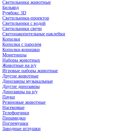
Светильники животные
Бильярд
Румбокс 3D
Светильники-проектор
Светильники с водой
Светильники свечи
Светонакопительные наклейки
Копилки
Копилки с паролем
Копилки-воришки
Монетницы
Наборы животных
Животные на р/у
Игровые наборы животные
Другие животные
Динозавры музыкальные
Другие динозавры
Динозавры на р/у
Пауки
Резиновые животные
Насекомые
Телефончики
Пирамидки
Погремушки
Заводные игрушки