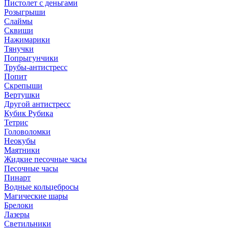
Пистолет с деньгами
Розыгрыши
Слаймы
Сквиши
Нажимарики
Тянучки
Попрыгунчики
Трубы-антистресс
Попит
Скрепыши
Вертушки
Другой антистресс
Кубик Рубика
Тетрис
Головоломки
Неокубы
Маятники
Жидкие песочные часы
Песочные часы
Пинарт
Водные кольцебросы
Магические шары
Брелоки
Лазеры
Светильники