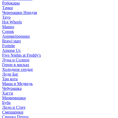
Робокары
Тачки
Черепашки Ниндзя
Tayo
Hot Wheels
Марио
Соник
Аниматроники
Brawl stars
Fortnite
Among Us
Five Nights at Freddy's
Луна и Солнце
Герои в масках
Холодное сердце
Леди Баг
Три кота
Маша и Медведь
Чебурашка
Хагги
Мимимишки
Буба
Лило и Стич
Смешарики
Свинка Пеппа