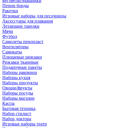
Беговелы\Машинки
Пенни борды
Ракетки
Игровые наборы для песочницы
Аксессуары для плавания
Летающие тарелки
Мячи
Футбол
Самолеты пенопласт
Вентиляторы
Самокаты
Плюшевые рюкзаки
Рюкзаки тканевые
Подарочные пакеты
Наборы раковина
Наборы кухня
Наборы продукты
Овощи/фрукты
Наборы посуды
Наборы магазин
Кассы
Бытовая техника
Набор стилист
Набор доктора
Игровые наборы театр