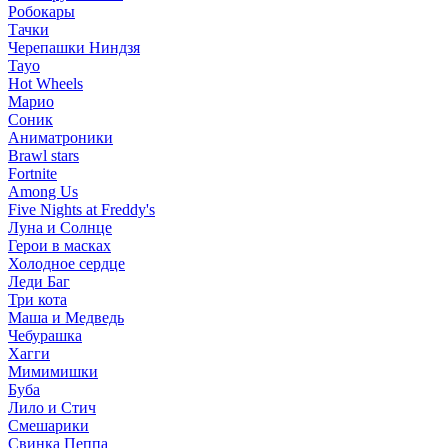
Робокары
Тачки
Черепашки Ниндзя
Tayo
Hot Wheels
Марио
Соник
Аниматроники
Brawl stars
Fortnite
Among Us
Five Nights at Freddy's
Луна и Солнце
Герои в масках
Холодное сердце
Леди Баг
Три кота
Маша и Медведь
Чебурашка
Хагги
Мимимишки
Буба
Лило и Стич
Смешарики
Свинка Пеппа