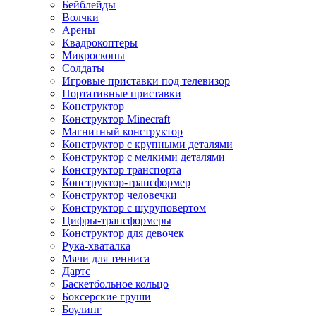
Бейблейды
Волчки
Арены
Квадрокоптеры
Микроскопы
Солдаты
Игровые приставки под телевизор
Портативные приставки
Конструктор
Конструктор Minecraft
Магнитный конструктор
Конструктор с крупными деталями
Конструктор с мелкими деталями
Конструктор транспорта
Конструктор-трансформер
Конструктор человечки
Конструктор с шуруповертом
Цифры-трансформеры
Конструктор для девочек
Рука-хваталка
Мячи для тенниса
Дартс
Баскетбольное кольцо
Боксерские груши
Боулинг