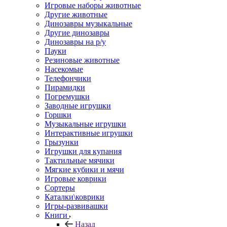
Игровые наборы животные
Другие животные
Динозавры музыкальные
Другие динозавры
Динозавры на р/у
Пауки
Резиновые животные
Насекомые
Телефончики
Пирамидки
Погремушки
Заводные игрушки
Горшки
Музыкальные игрушки
Интерактивные игрушки
Грызунки
Игрушки для купания
Тактильные мячики
Мягкие кубики и мячи
Игровые коврики
Сортеры
Каталки\коврики
Игры-развивашки
Книги
Назад