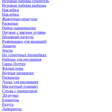
Игровые наборы строитель
Игровые наборы рыбалка
Наклейки
Наклейки
Животные-прыгуны
Раскопки
Набор парикмахера
Оружие с мягкми пулями
Щенящий патруль
Развивашки для малышей
Лошади
Зонты
На солнечных батарейках
Наборы для рисования
Гарри Поттер
Фломастеры
Водные раскраски
Раскраски
Доска для рисования
Магнитный планшет
Столы с проектором
3D-ручки
Блокноты
Радуга
Лабиринты