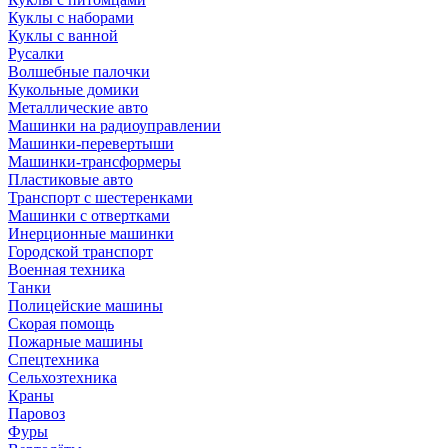
Куклы с наборами
Куклы с ванной
Русалки
Волшебные палочки
Кукольные домики
Металлические авто
Машинки на радиоуправлении
Машинки-перевертыши
Машинки-трансформеры
Пластиковые авто
Транспорт с шестеренками
Машинки с отвертками
Инерционные машинки
Городской транспорт
Военная техника
Танки
Полицейские машины
Скорая помощь
Пожарные машины
Спецтехника
Сельхозтехника
Краны
Паровоз
Фуры