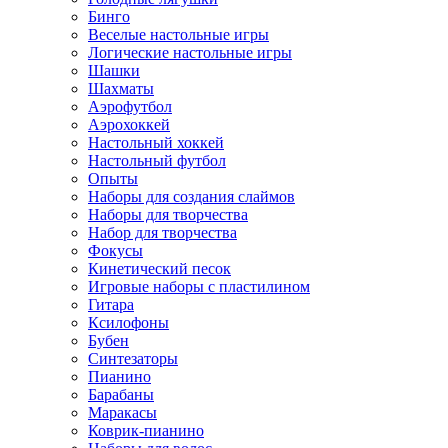
Бинго
Веселые настольные игры
Логические настольные игры
Шашки
Шахматы
Аэрофутбол
Аэрохоккей
Настольный хоккей
Настольный футбол
Опыты
Наборы для создания слаймов
Наборы для творчества
Набор для творчества
Фокусы
Кинетический песок
Игровые наборы с пластилином
Гитара
Ксилофоны
Бубен
Синтезаторы
Пианино
Барабаны
Маракасы
Коврик-пианино