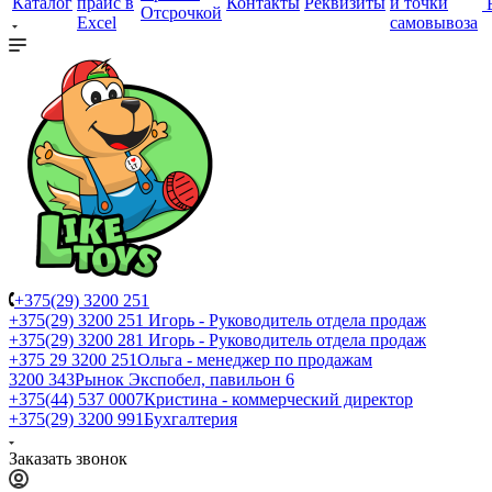
Каталог
прайс в
Контакты
Реквизиты
и точки
Отсрочкой
Excel
самовывоза
+375(29) 3200 251
+375(29) 3200 251
Игорь - Руководитель отдела продаж
+375(29) 3200 281
Игорь - Руководитель отдела продаж
+З75 29 3200 251
Ольга - менеджер по продажам
3200 343
Рынок Экспобел, павильон 6
+375(44) 537 0007
Кристина - коммерческий директор
+375(29) 3200 991
Бухгалтерия
Заказать звонок