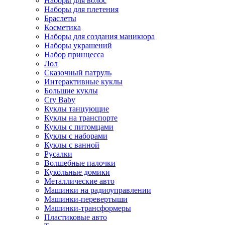
Наборы для волос
Наборы для плетения
Браслеты
Косметика
Наборы для создания маникюра
Наборы украшений
Набор принцесса
Лол
Сказочный патруль
Интерактивные куклы
Большие куклы
Cry Baby
Куклы танцующие
Куклы на транспорте
Куклы с питомцами
Куклы с наборами
Куклы с ванной
Русалки
Волшебные палочки
Кукольные домики
Металлические авто
Машинки на радиоуправлении
Машинки-перевертыши
Машинки-трансформеры
Пластиковые авто