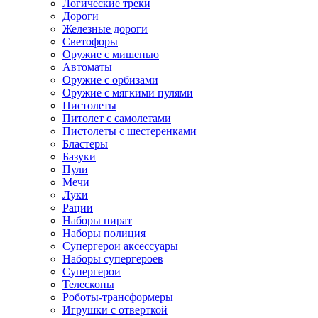
Логические треки
Дороги
Железные дороги
Светофоры
Оружие с мишенью
Автоматы
Оружие с орбизами
Оружие с мягкими пулями
Пистолеты
Питолет с самолетами
Пистолеты с шестеренками
Бластеры
Базуки
Пули
Мечи
Луки
Рации
Наборы пират
Наборы полиция
Супергерои аксессуары
Наборы супергероев
Супергерои
Телескопы
Роботы-трансформеры
Игрушки с отверткой