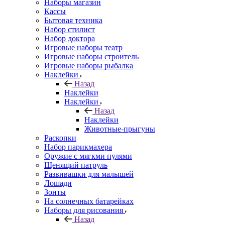
Наборы магазин
Кассы
Бытовая техника
Набор стилист
Набор доктора
Игровые наборы театр
Игровые наборы строитель
Игровые наборы рыбалка
Наклейки
Назад
Наклейки
Наклейки
Назад
Наклейки
Животные-прыгуны
Раскопки
Набор парикмахера
Оружие с мягкми пулями
Щенящий патруль
Развивашки для малышей
Лошади
Зонты
На солнечных батарейках
Наборы для рисования
Назад