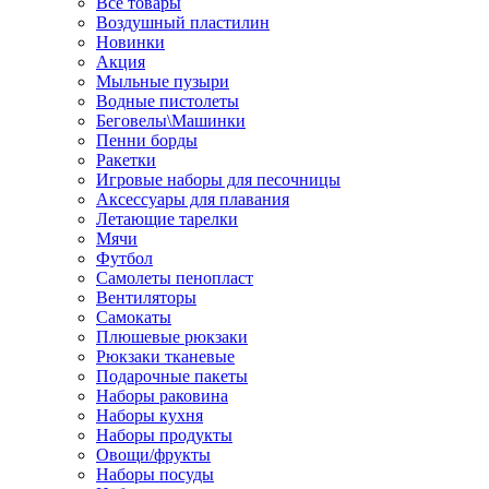
Все товары
Воздушный пластилин
Новинки
Акция
Мыльные пузыри
Водные пистолеты
Беговелы\Машинки
Пенни борды
Ракетки
Игровые наборы для песочницы
Аксессуары для плавания
Летающие тарелки
Мячи
Футбол
Самолеты пенопласт
Вентиляторы
Самокаты
Плюшевые рюкзаки
Рюкзаки тканевые
Подарочные пакеты
Наборы раковина
Наборы кухня
Наборы продукты
Овощи/фрукты
Наборы посуды