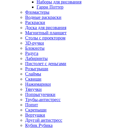
Наборы для рисования
Гарри Поттер
Фломастеры
Водные раскраски
Раскраски
Доска для рисования
Магнитный планшет
Столы с проектором
3D-ручки
Блокноты
Радуга
Лабиринты
Пистолет с деньгами
Розыгрыши
Слаймы
Сквиши
Нажимарики
Тянучки
Попрыгунчики
Трубы-антистресс
Попит
Скрепыши
Вертушки
Другой антистресс
Кубик Рубика