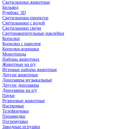
Светильники животные
Бильярд
Румбокс 3D
Светильники-проектор
Светильники с водой
Светильники свечи
Светонакопительные наклейки
Копилки
Копилки с паролем
Копилки-воришки
Монетницы
Наборы животных
Животные на р/у
Игровые наборы животные
Другие животные
Динозавры музыкальные
Другие динозавры
Динозавры на р/у
Пауки
Резиновые животные
Насекомые
Телефончики
Пирамидки
Погремушки
Заводные игрушки