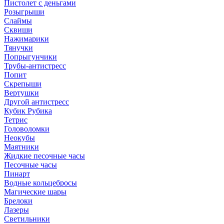
Пистолет с деньгами
Розыгрыши
Слаймы
Сквиши
Нажимарики
Тянучки
Попрыгунчики
Трубы-антистресс
Попит
Скрепыши
Вертушки
Другой антистресс
Кубик Рубика
Тетрис
Головоломки
Неокубы
Маятники
Жидкие песочные часы
Песочные часы
Пинарт
Водные кольцебросы
Магические шары
Брелоки
Лазеры
Светильники