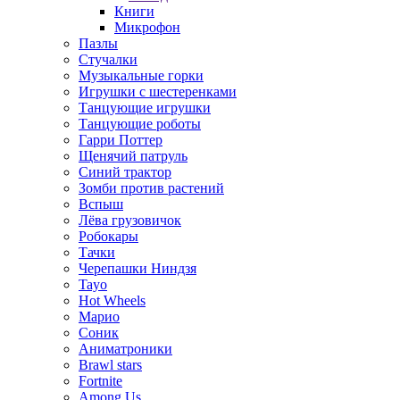
Книги
Микрофон
Пазлы
Стучалки
Музыкальные горки
Игрушки с шестеренками
Танцующие игрушки
Танцующие роботы
Гарри Поттер
Щенячий патруль
Синий трактор
Зомби против растений
Вспыш
Лёва грузовичок
Робокары
Тачки
Черепашки Ниндзя
Tayo
Hot Wheels
Марио
Соник
Аниматроники
Brawl stars
Fortnite
Among Us