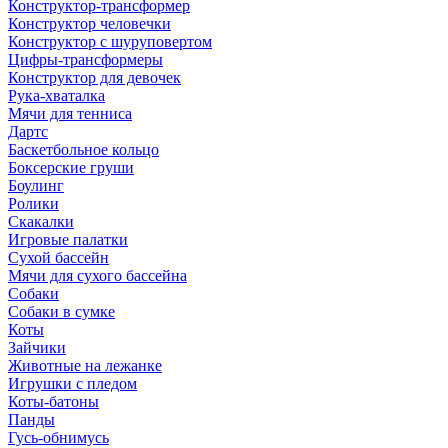
Конструктор-трансформер
Конструктор человечки
Конструктор с шуруповертом
Цифры-трансформеры
Конструктор для девочек
Рука-хваталка
Мячи для тенниса
Дартс
Баскетбольное кольцо
Боксерские груши
Боулинг
Ролики
Скакалки
Игровые палатки
Сухой бассейн
Мячи для сухого бассейна
Собаки
Собаки в сумке
Коты
Зайчики
Животные на лежанке
Игрушки с пледом
Коты-батоны
Панды
Гусь-обнимусь