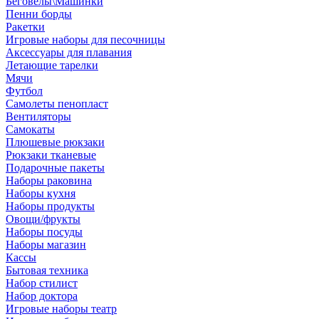
Беговелы\Машинки
Пенни борды
Ракетки
Игровые наборы для песочницы
Аксессуары для плавания
Летающие тарелки
Мячи
Футбол
Самолеты пенопласт
Вентиляторы
Самокаты
Плюшевые рюкзаки
Рюкзаки тканевые
Подарочные пакеты
Наборы раковина
Наборы кухня
Наборы продукты
Овощи/фрукты
Наборы посуды
Наборы магазин
Кассы
Бытовая техника
Набор стилист
Набор доктора
Игровые наборы театр