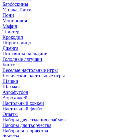
Барбоскины
Уточка Твити
Пони
Монополия
Мафия
Твистер
Крокодил
Пирог в лицо
Дженга
Пингвины на льдине
Голодные лягушки
Бинго
Веселые настольные игры
Логические настольные игры
Шашки
Шахматы
Аэрофутбол
Аэрохоккей
Настольный хоккей
Настольный футбол
Опыты
Наборы для создания слаймов
Наборы для творчества
Набор для творчества
Фокусы