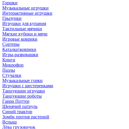
Горшки
Музыкальные игрушки
Интерактивные игрушки
Грызунки
Игрушки для купания
Тактильные мячики
Мягкие кубики и мячи
Игровые коврики
Сортеры
Каталки\коврики
Игры-развивашки
Книги
Микрофон
Пазлы
Стучалки
Музыкальные горки
Игрушки с шестеренками
Танцующие игрушки
Танцующие роботы
Гарри Поттер
Щенячий патруль
Синий трактор
Зомби против растений
Вспыш
Лёва грузовичок