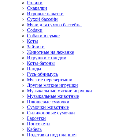
Ролики
Скакалки
Игровые палатки
Сухой бассейн
Мячи для сухого бассейна
Собаки
Собаки в сумке
Коты
Зайчики
Животные на лежанке
Игрушки с пледом
Коты-батоны
Панды
Гусь-обнимусь
Мягкие перевертыши
Другие мягкие игрушки
Музыкальные мягкие игрушки
Музыкальные животные
Плюшевые сумочки
Сумочки-животные
Силиконовые сумочки
Барсетки
Попсокеты
Кабель
Подставка под планшет