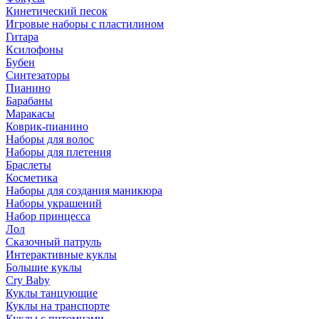
Кинетический песок
Игровые наборы с пластилином
Гитара
Ксилофоны
Бубен
Синтезаторы
Пианино
Барабаны
Маракасы
Коврик-пианино
Наборы для волос
Наборы для плетения
Браслеты
Косметика
Наборы для создания маникюра
Наборы украшений
Набор принцесса
Лол
Сказочный патруль
Интерактивные куклы
Большие куклы
Cry Baby
Куклы танцующие
Куклы на транспорте
Куклы с питомцами