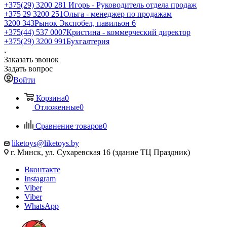
+375(29) 3200 281
Игорь - Руководитель отдела продаж
+З75 29 3200 251
Ольга - менеджер по продажам
3200 343
Рынок Экспобел, павильон 6
+375(44) 537 0007
Кристина - коммерческий директор
+375(29) 3200 991
Бухгалтерия
Заказать звонок
Задать вопрос
Войти
Корзина
0
Отложенные
0
Сравнение товаров
0
liketoys@liketoys.by
г. Минск, ул. Сухаревская 16 (здание ТЦ Праздник)
Вконтакте
Instagram
Viber
Viber
WhatsApp