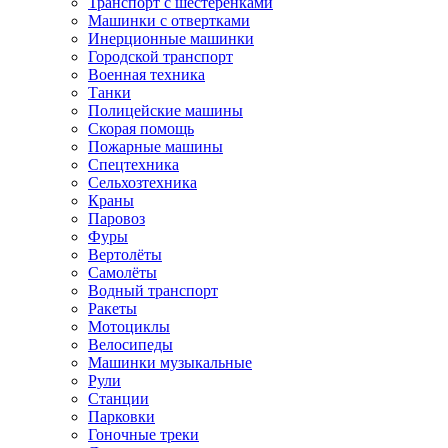
Транспорт с шестеренками
Машинки с отвертками
Инерционные машинки
Городской транспорт
Военная техника
Танки
Полицейские машины
Скорая помощь
Пожарные машины
Спецтехника
Сельхозтехника
Краны
Паровоз
Фуры
Вертолёты
Самолёты
Водный транспорт
Ракеты
Мотоциклы
Велосипеды
Машинки музыкальные
Рули
Станции
Парковки
Гоночные треки