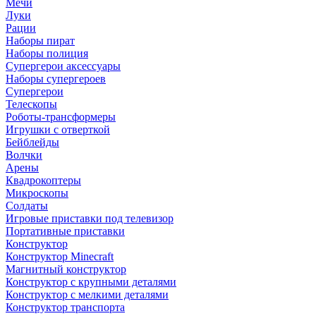
Мечи
Луки
Рации
Наборы пират
Наборы полиция
Супергерои аксессуары
Наборы супергероев
Супергерои
Телескопы
Роботы-трансформеры
Игрушки с отверткой
Бейблейды
Волчки
Арены
Квадрокоптеры
Микроскопы
Солдаты
Игровые приставки под телевизор
Портативные приставки
Конструктор
Конструктор Minecraft
Магнитный конструктор
Конструктор с крупными деталями
Конструктор с мелкими деталями
Конструктор транспорта