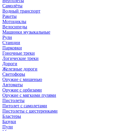
Вертолёты
Самолёты
Водный транспорт
Ракеты
Мотоциклы
Велосипеды
Машинки музыкальные
Рули
Станции
Парковки
Гоночные треки
Логические треки
Дороги
Железные дороги
Светофоры
Оружие с мишенью
Автоматы
Оружие с орбизами
Оружие с мягкими пулями
Пистолеты
Питолет с самолетами
Пистолеты с шестеренками
Бластеры
Базуки
Пули