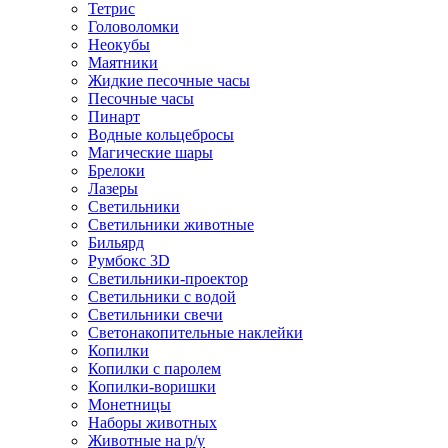
Тетрис
Головоломки
Неокубы
Маятники
Жидкие песочные часы
Песочные часы
Пинарт
Водные кольцебросы
Магические шары
Брелоки
Лазеры
Светильники
Светильники животные
Бильярд
Румбокс 3D
Светильники-проектор
Светильники с водой
Светильники свечи
Светонакопительные наклейки
Копилки
Копилки с паролем
Копилки-воришки
Монетницы
Наборы животных
Животные на р/у