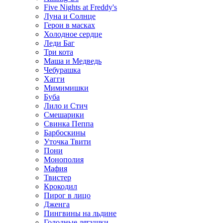
Five Nights at Freddy's
Луна и Солнце
Герои в масках
Холодное сердце
Леди Баг
Три кота
Маша и Медведь
Чебурашка
Хагги
Мимимишки
Буба
Лило и Стич
Смешарики
Свинка Пеппа
Барбоскины
Уточка Твити
Пони
Монополия
Мафия
Твистер
Крокодил
Пирог в лицо
Дженга
Пингвины на льдине
Голодные лягушки